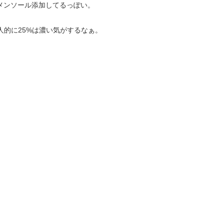
XLメンソール添加してるっぽい。
人的に25%は濃い気がするなぁ。