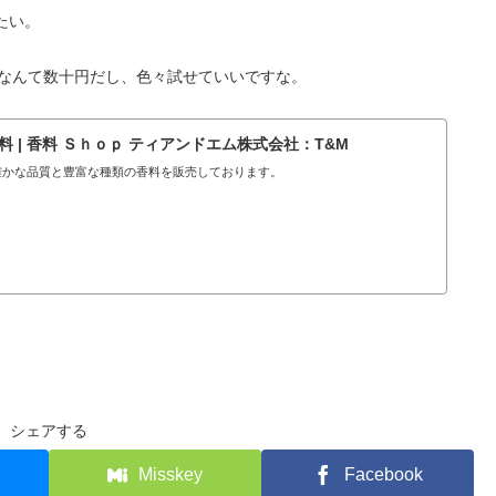
たい。
トなんて数十円だし、色々試せていいですな。
 | 香料 Ｓｈｏｐ ティアンドエム株式会社：T&M
.確かな品質と豊富な種類の香料を販売しております。
シェアする
Misskey
Facebook