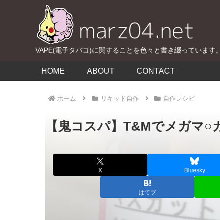
VAPE(電子タバコ)に関することを色々と書き綴っています
HOME
ABOUT
CONTACT
ホーム
リキッド自作
自作レシピ
【鬼コスパ】T&Mでメガマ
X
Bluesky
はてブ