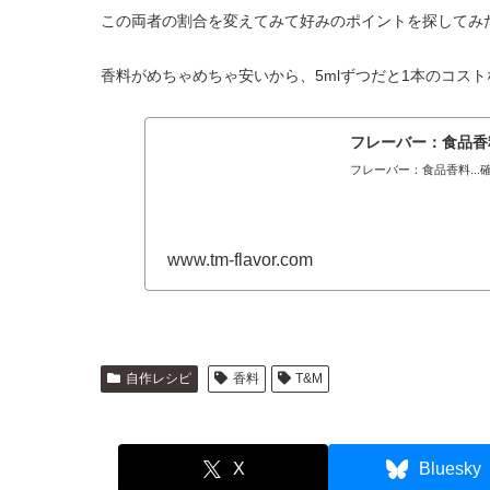
この両者の割合を変えてみて好みのポイントを探してみ
香料がめちゃめちゃ安いから、5mlずつだと1本のコス
フレーバー：食品香料
フレーバー：食品香料..
www.tm-flavor.com
自作レシピ
香料
T&M
X
Bluesky