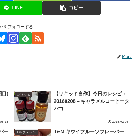
LINE
コピー
arzをフォローする
Marz
目)
【リキッド自作】今日のレシピ：
自作レシピ
20180208 – キャラメルコーヒータ
バコ
03.13
2018.02.08
バー
T&M キウイフルーツフレーバー
T&Mフレーバー