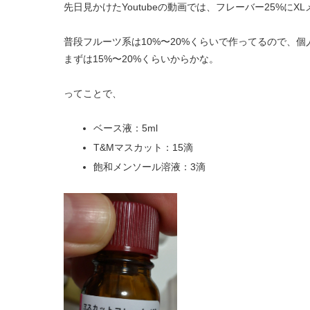
先日見かけたYoutubeの動画では、フレーバー25%に
普段フルーツ系は10%〜20%くらいで作ってるので、個
まずは15%〜20%くらいからかな。
ってことで、
ベース液：5ml
T&Mマスカット：15滴
飽和メンソール溶液：3滴