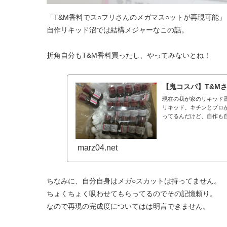
「T&M香料でス○フリさんのメガマス○ットが再現可能」
自作リキッド沼では結構メジャーなこの話。
折角自分もT&M香料買ったし、やってみないとね！
【鬼コスパ】T&M
現在の我が家のリキッド
リキッド。キチンとプロ
ってるんだけど、自作も自
marz04.net
ちなみに、自分自身はメガ○スカットは持ってません。
ちょくちょく吸わせてもらってるのでその記憶頼り。
なので再現の完成度についてはは明言できません。