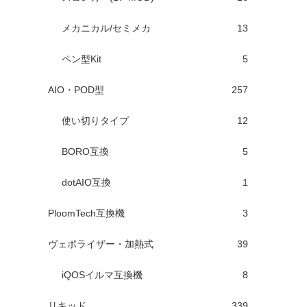
メカニカル/セミメカ
13
ペン型Kit
5
AIO・POD型
257
使い切りタイプ
12
BORO互換
5
dotAIO互換
1
PloomTech互換機
3
ヴェポライザー・加熱式
39
iQOSイルマ互換機
8
リキッド
339