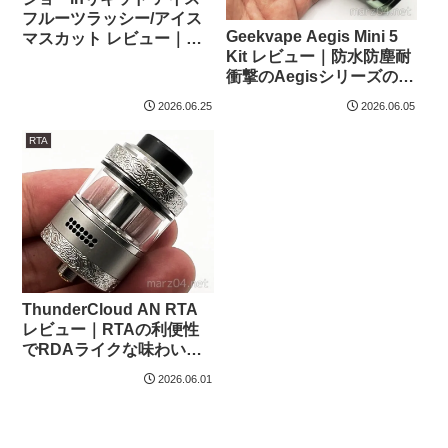
フルーツラッシー/アイス
Geekvape Aegis Mini 5
マスカット レビュー｜冷
Kit レビュー｜防水防塵耐
感がバグった方向け！？
衝撃のAegisシリーズの末
人気フレーバーのヒンヤ
っ子、IP67性能の内蔵バ
リバージョン
2026.06.25
2026.06.05
ッテリーMod
RTA
ThunderCloud AN RTA
レビュー｜RTAの利便性
でRDAライクな味わい、
デュアル/シングル両対応
2026.06.01