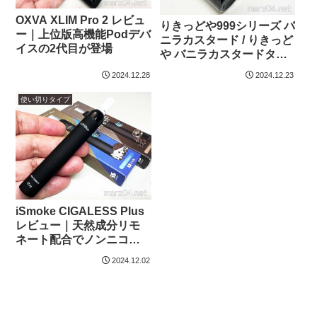
OXVA XLIM Pro 2 レビュ
りきっどや999シリーズ バ
ー｜上位版高機能Podデバ
ニラカスタード / りきっど
イスの2代目が登場
や バニラカスタードタバ
コ リキッドレビュー｜国
2024.12.28
2024.12.23
産格安リキッドシリーズ
に定番のバニカスが追加
使い切りタイプ
になりました
iSmoke CIGALESS Plus
レビュー｜天然成分リモ
ネート配合でノンニコチ
ンでも強い吸い応え、容
2024.12.02
量も拡大