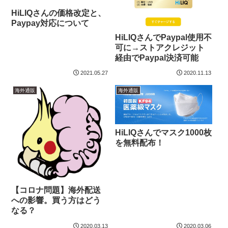
HiLIQさんの価格改定と、
Paypay対応について
HiLIQさんでPaypal使用不
可に→ストアクレジット
経由でPaypal決済可能
2021.05.27
2020.11.13
海外通販
海外通販
HiLIQさんでマスク1000枚
を無料配布！
【コロナ問題】海外配送
への影響。買う方はどう
なる？
2020.03.13
2020.03.06