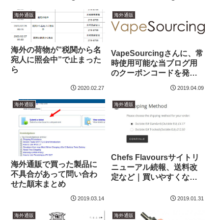
海外通販
海外通販
海外の荷物が”税関から名
VapeSourcingさんに、常
宛人に照会中”で止まった
時使用可能な当ブログ用
ら
のクーポンコードを発行
して頂きました
2020.02.27
2019.04.09
海外通販
海外通販
Chefs Flavoursサイトリ
海外通販で買った製品に
ニューアル続報、送料改
不具合があって問い合わ
定など｜買いやすくなっ
せた顛末まとめ
たかも？
2019.03.14
2019.01.31
海外通販
海外通販