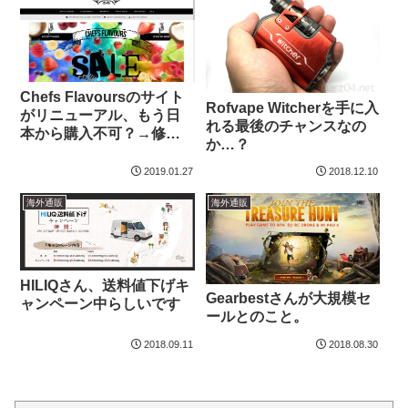
Chefs Flavoursのサイト
Rofvape Witcherを手に入
がリニューアル、もう日
れる最後のチャンスなの
本から購入不可？→修正
か…？
中の模様
2019.01.27
2018.12.10
海外通販
海外通販
HILIQさん、送料値下げキ
Gearbestさんが大規模セ
ャンペーン中らしいです
ールとのこと。
2018.09.11
2018.08.30