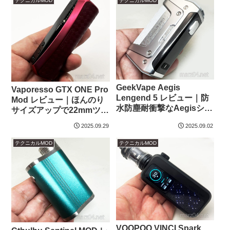
テクニカルMOD
テクニカルMOD
リー
GeekVape Aegis
Vaporesso GTX ONE Pro
Lengend 5 レビュー｜防
Mod レビュー｜ほんのり
水防塵耐衝撃なAegisシリ
サイズアップで22mmツラ
ーズの最新型、ロックス
イチ
2025.09.29
2025.09.02
イッチ、ディティールア
ップ、バイブ機能など各
テクニカルMOD
テクニカルMOD
部リファイン
VOOPOO VINCI Spark