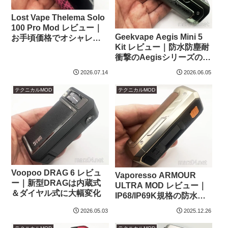
Lost Vape Thelema Solo
100 Pro Mod レビュー｜
Geekvape Aegis Mini 5
お手頃価格でオシャレな
Kit レビュー｜防水防塵耐
21700対応Mod
衝撃のAegisシリーズの末
っ子、IP67性能の内蔵バ
2026.07.14
2026.06.05
ッテリーMod
テクニカルMOD
テクニカルMOD
Voopoo DRAG 6 レビュ
Vaporesso ARMOUR
ー｜新型DRAGは内蔵式
ULTRA MOD レビュー｜
＆ダイヤル式に大幅変化
IP68/IP69K規格の防水・
防塵、ミリタリーグレー
2026.05.03
2025.12.26
ドの耐衝撃保護、
5500mAhの大容量バッテ