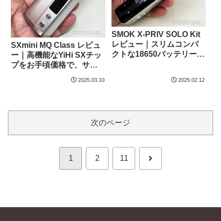
SMOK X-PRIV SOLO Kit
レビュー｜スリムコンパ
SXmini MQ Class レビュ
クトな18650バッテリー交
ー｜高機能なYiHi SXチッ
換式、タッチパネル、カ
プをお手頃価格で、サイ
ラー液晶、バイブ通知搭
ズ感やデザインも◎
2025.03.10
2025.02.12
載
次のページ
次
1
2
11
へ