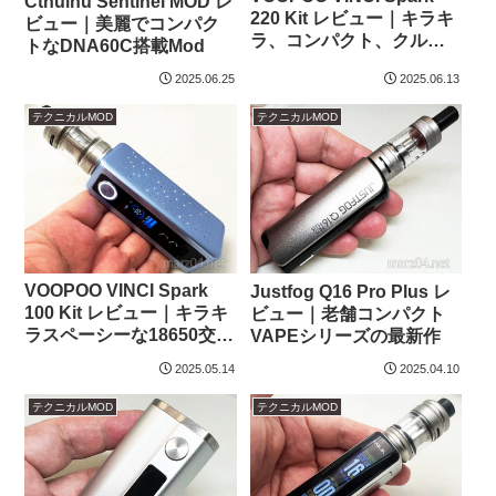
Cthulhu Sentinel MOD レ
220 Kit レビュー｜キラキ
ビュー｜美麗でコンパク
ラ、コンパクト、クルク
トなDNA60C搭載Mod
ルピッピ
2025.06.25
2025.06.13
テクニカルMOD
テクニカルMOD
VOOPOO VINCI Spark
Justfog Q16 Pro Plus レ
100 Kit レビュー｜キラキ
ビュー｜老舗コンパクト
ラスペーシーな18650交換
VAPEシリーズの最新作
式Mod
2025.05.14
2025.04.10
テクニカルMOD
テクニカルMOD