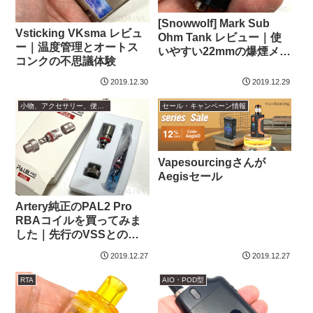
[Snowwolf] Mark Sub
Vsticking VKsma レビュ
Ohm Tank レビュー｜使
ー｜温度管理とオートス
いやすい22mmの爆煙メッ
コンクの不思議体験
シュクリアロ
2019.12.30
2019.12.29
小物、アクセサリー、便利グッズ
セール・キャンペーン情報
Vapesourcingさんが
Aegisセール
Artery純正のPAL2 Pro
RBAコイルを買ってみま
した｜先行のVSSとの比
較等
2019.12.27
2019.12.27
RTA
AIO・POD型