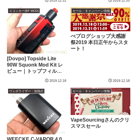
2019.12.22
2019.12.20
スコンカー(BF MOD)
セール・キャンペーン情報
べプログショップ大感謝
祭2019 本日正午からスタ
ート！
[Dovpo] Topside Lite
90W Squonk Mod Kit レ
ビュー｜トップフィルの
楽々スコンカーが超軽量
2019.12.18
2019.12.18
化
ヴェポライザー・加熱式
セール・キャンペーン情報
VapeSourcingさんのクリ
スマスセール
WEECKE C-VAPOR 4.0