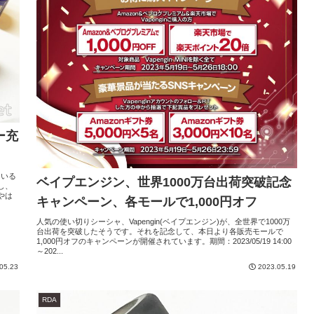
ー充
ている
ベイプエンジン、世界1000万台出荷突破記念
し、
やは
キャンペーン、各モールで1,000円オフ
人気の使い切りシーシャ、Vapengin(ベイプエンジン)が、全世界で1000万
台出荷を突破したそうです。それを記念して、本日より各販売モールで
1,000円オフのキャンペーンが開催されています。期間：2023/05/19 14:00
～202...
05.23
2023.05.19
RDA