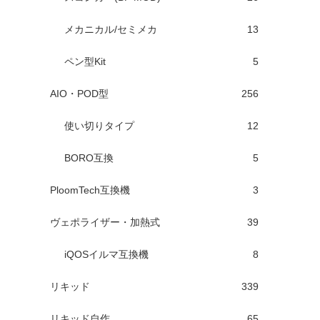
メカニカル/セミメカ
13
ペン型Kit
5
AIO・POD型
256
使い切りタイプ
12
BORO互換
5
PloomTech互換機
3
ヴェポライザー・加熱式
39
iQOSイルマ互換機
8
リキッド
339
リキッド自作
65