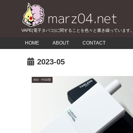
VAPE(電子タバコ)に関することを色々と書き綴っています
HOME
ABOUT
CONTACT
2023-05
AIO・POD型