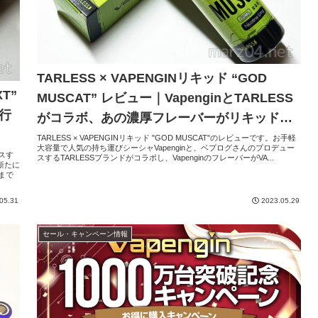
TARLESS × VAPENGINリキッド “GOD
T”
MUSCAT” レビュー｜VapenginとTARLESS
行
がコラボ、あの濃厚フレーバーがリキッドに
なりました
TARLESS × VAPENGINリキッド "GOD MUSCAT"のレビューです。お手軽
大容量で人気の持ち運びシーシャVapenginと、ベプログさんのプロデュー
スす
スするTARLESSブランドがコラボし、VapenginのフレーバーがVA...
新たに
れまで
05.31
2023.05.29
セール・キャンペーン情報