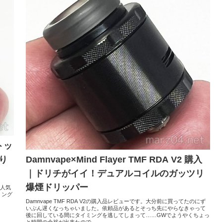
｜トッ
Damnvape×Mind Flayer TMF RDA V2 購入
り
｜ドリチがイイ！デュアルコイルのガッツリ
爆煙ドリッパー
い人気
ミング
Damnvape TMF RDA V2の購入品レビューです。大分前に買ってたのにず
いぶん遅くなっちゃいました。依頼品があるとそっち先にやらなきゃって
後に回している間にタイミングを逃してしまって……GWでようやくちょっ
と時間の余裕が出来たので...