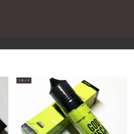
。
リキッド