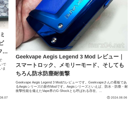
レミ
ビ
フレ
Geekvape Aegis Legend 3 Mod レビュー｜
で
スマートロック、メモリーモード、そしても
高いで
いま
ちろん防水防塵耐衝撃
Geekvape Aegis Legend 3 Modのレビューです。Geekvapeさんの看板であ
るAegisシリーズの新作Modです。Aegisシリーズといえば、防水・防塵・耐
衝撃性能を備えたVape界のG-Shockとも呼ばれる存在、...
08.07
2024.08.06