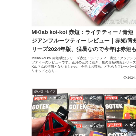
MKlab koi-koi 赤短：ライチティー / 青
ジアンフルーツティー レビュー｜赤短/青
リーズ2024年版、猛暑なので今年は赤短
涼入り！
MKlab koi-koi 赤短/青短シリーズ赤短：ライチティー青短：アジアン
ツティーのレビューです。正月の三光に続き、夏の赤短/青短シリーズ
Kabさんの恒例となりましたね、今年はお茶系、どちらもフレーバー
リキッドとなり...
2024.
使い切りタイプ