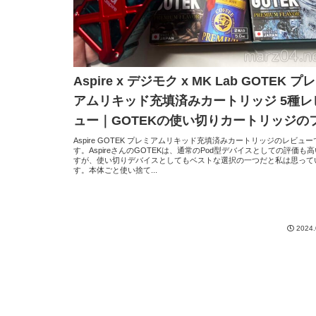
Aspire x デジモク x MK Lab GOTEK プ
アムリキッド充填済みカートリッジ 5種レ
ュー｜GOTEKの使い切りカートリッジの
ーバーをMK Labが監修！
Aspire GOTEK プレミアムリキッド充填済みカートリッジのレビュー
す。AspireさんのGOTEKは、通常のPod型デバイスとしての評価も
すが、使い切りデバイスとしてもベストな選択の一つだと私は思って
す。本体ごと使い捨て...
2024.