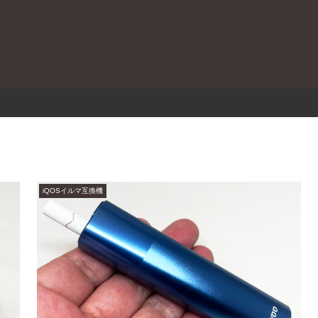
。
iQOSイルマ互換機