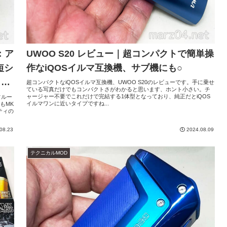
UWOO S20 レビュー｜超コンパクトで簡単操
短：ア
作なiQOSイルマ互換機、サブ機にも○
短シ
も清
超コンパクトなiQOSイルマ互換機、UWOO S20のレビューです。手に乗せ
ている写真だけでもコンパクトさがわかると思います、ホント小さい。チ
ャージャー不要でこれだけで完結する1体型となっており、純正だとiQOS
フルー
イルマワンに近いタイプですね...
もMK
ティの
08.23
2024.08.09
テクニカルMOD