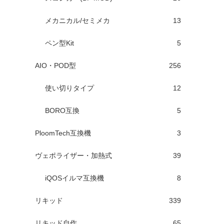
メカニカル/セミメカ
13
ペン型Kit
5
AIO・POD型
256
使い切りタイプ
12
BORO互換
5
PloomTech互換機
3
ヴェポライザー・加熱式
39
iQOSイルマ互換機
8
リキッド
339
リキッド自作
65