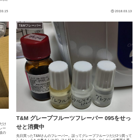
03.15
2018.03.13
T&Mフレーバー
T&M グレープフルーツフレーバー 095をせっ
だけ
せと消費中
レー
規の
先日買ったT&Mさんのフレーバー。誤ってグレープフルーツだけ2つ買って
しまい、うちの奥さんはグレフル好きじゃないので、やらかしの事実を風