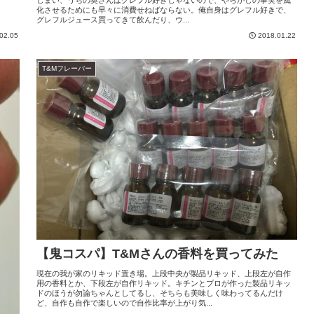
化させるためにも早々に消費せねばならない。俺自身はグレフル好きで、
グレフルジュース買ってきて飲んだり、ウ...
02.05
2018.01.22
T&Mフレーバー
【鬼コスパ】T&Mさんの香料を買ってみた
現在の我が家のリキッド置き場。上段中央が製品リキッド、上段左が自作
用の香料とか、下段左が自作リキッド。キチンとプロが作った製品リキッ
ドのほうが勿論ちゃんとしてるし、そちらも美味しく味わってるんだけ
ど、自作も自作で楽しいので自作比率が上がり気...