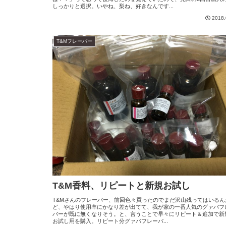
しっかりと選択。いやね、梨ね、好きなんです...
2018.
T&Mフレーバー
T&M香料、リピートと新規お試し
T&Mさんのフレーバー、前回色々買ったのでまだ沢山残ってはいるん
ど、やはり使用率にかなり差が出てて、我が家の一番人気のグァバフ
バーが既に無くなりそう。と、言うことで早々にリピート＆追加で新
お試し用を購入。リピート分グァバフレーバ...