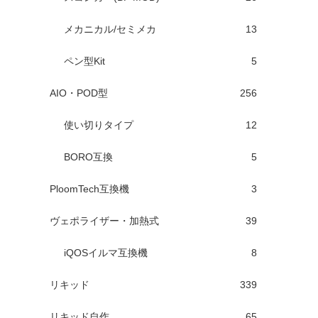
メカニカル/セミメカ
13
ペン型Kit
5
AIO・POD型
256
使い切りタイプ
12
BORO互換
5
PloomTech互換機
3
ヴェポライザー・加熱式
39
iQOSイルマ互換機
8
リキッド
339
リキッド自作
65