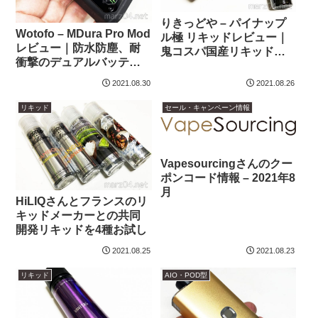
りきっどや – パイナップ
Wotofo – MDura Pro Mod
ル極 リキッドレビュー｜
レビュー｜防水防塵、耐
鬼コスパ国産リキッド、
衝撃のデュアルバッテリ
濃厚パインアメ
ーMod
2021.08.30
2021.08.26
リキッド
セール・キャンペーン情報
Vapesourcingさんのクー
ポンコード情報 – 2021年8
月
HiLIQさんとフランスのリ
キッドメーカーとの共同
開発リキッドを4種お試し
2021.08.25
2021.08.23
リキッド
AIO・POD型