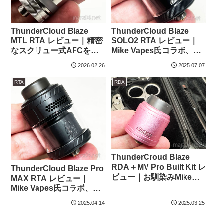
ThunderCloud Blaze
ThunderCloud Blaze
MTL RTA レビュー｜精密
SOLO2 RTA レビュー｜
なスクリュー式AFCを搭
Mike Vapes氏コラボ、漏
載、MikeVapes氏監修の
れに強く完成度の高いシ
2026.02.26
2025.07.07
22mmMTLタンク
ングルコイル爆煙RTA
RTA
RDA
ThunderCroud Blaze
RDA＋MV Pro Built Kit レ
ThunderCloud Blaze Pro
ビュー｜お馴染みMike
MAX RTA レビュー｜
Vapesコラボモデル、シン
Mike Vapes氏コラボ、リ
グル/デュアル両対応、
キッド漏れのないデュア
2025.04.14
2025.03.25
24mm/25mm両対応
ル爆煙タンク