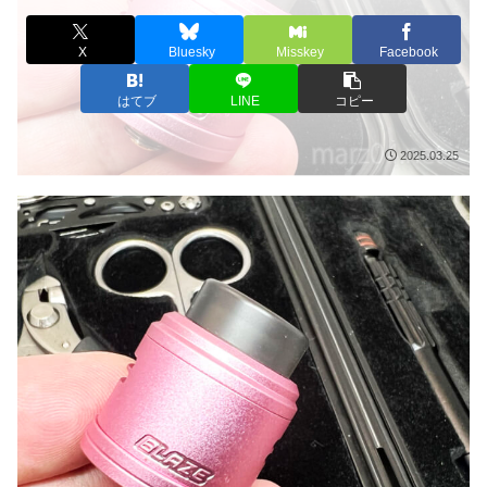
X
Bluesky
Misskey
Facebook
はてブ
LINE
コピー
2025.03.25