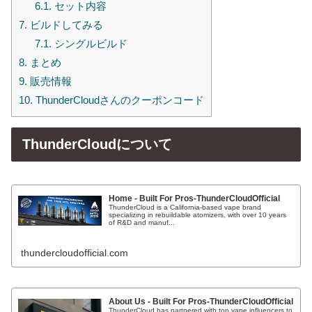
6.1.
セット内容
7.
ビルドしてみる
7.1.
シングルビルド
8.
まとめ
9.
販売情報
10.
ThunderCloudさんのクーポンコード
ThunderCloudについて
Home - Built For Pros-ThunderCloudOfficial
ThunderCloud is a California-based vape brand
specializing in rebuildable atomizers, with over 10 years
of R&D and manuf...
thundercloudofficial.com
About Us - Built For Pros-ThunderCloudOfficial
ThunderCloud has partnered with top vape influencers to