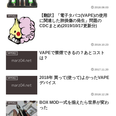
2018.08.03
【翻訳】「電子タバコ(VAPE)の使用
VAPE雑記
に関連した肺損傷の発生」問題の
CDCまとめ(2019/10/17更新分)
2019.10.23
VAPEで禁煙できるの？あとコスト
VAPE雑記
は？
2017.11.20
2018年 買って(使って)よかったVAPE
VAPE雑記
デバイス
2018.12.28
BOX MOD一式を揃えたら世界が変わ
VAPE雑記
った