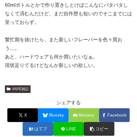
60mlボトルとかで作り置きしとけばこんなにバタバタし
なくて済むんだけど、まだ自作歴も短いのでそこまでには
至っておらず。
繁忙期を抜けたら、また新しいフレーバーを色々買お
う…。
あと、ハードウェアも何か買いたいなぁ。
現状足りてるけどなんか新しいの欲しい。
VAPE雑記
シェアする
X
Bluesky
Misskey
Facebook
はてブ
LINE
コピー