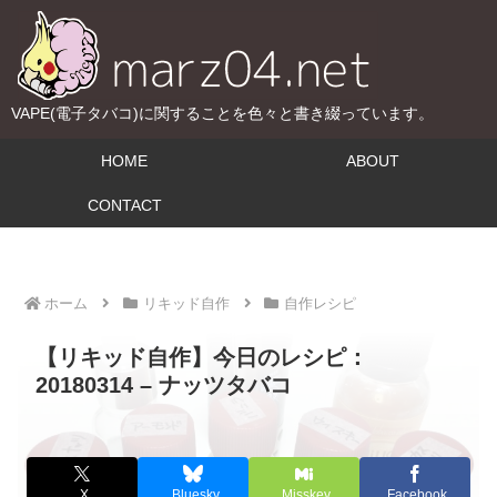
VAPE(電子タバコ)に関することを色々と書き綴っています。
HOME
ABOUT
CONTACT
ホーム
リキッド自作
自作レシピ
【リキッド自作】今日のレシピ：
20180314 – ナッツタバコ
X
Bluesky
Misskey
Facebook