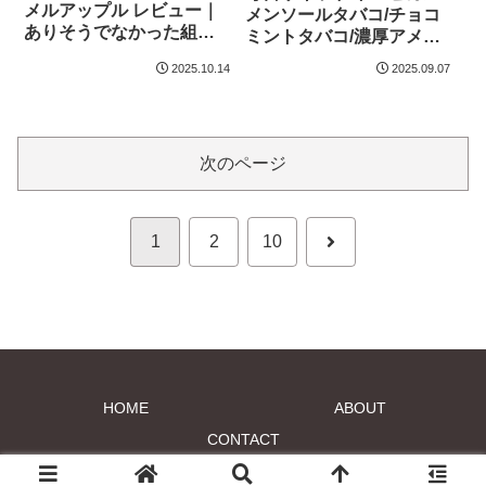
メルアップル レビュー｜
メンソールタバコ/チョコ
ありそうでなかった組み
ミントタバコ/濃厚アメリ
合わせ、甘みと酸味のマ
カンタバコ/濃厚いちごタ
2025.10.14
2025.09.07
リアージュ
バコ/濃厚バニラカスター
ド リキッドレビュー｜新
作＋濃厚シリーズ登場
次のページ
次
1
2
10
へ
HOME
ABOUT
CONTACT
© 2017 marz04.net.