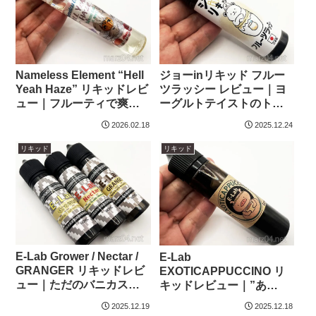
Nameless Element “Hell
ジョーinリキッド フルー
Yeah Haze” リキッドレビ
ツラッシー レビュー｜ヨ
ュー｜フルーティで爽や
ーグルトテイストのトロ
かなヨーグルトドリンク
ピカルフルーツ
2026.02.18
2025.12.24
リキッド
リキッド
E-Lab Grower / Nectar /
E-Lab
GRANGER リキッドレビ
EXOTICAPPUCCINO リ
ュー｜ただのバニカスじ
キッドレビュー｜”あ
ゃない！？バニカス系新
の”Exoticaに新たなバリ
2025.12.19
2025.12.18
作3種
エーション