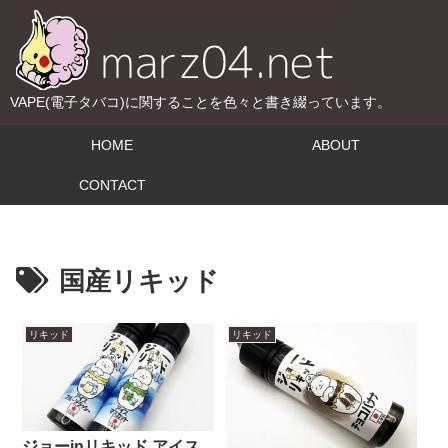
VAPE(電子タバコ)に関することを色々と書き綴っています。
HOME
ABOUT
CONTACT
国産リキッド
リキッド
リキッド
ジョーinリキッド アイス