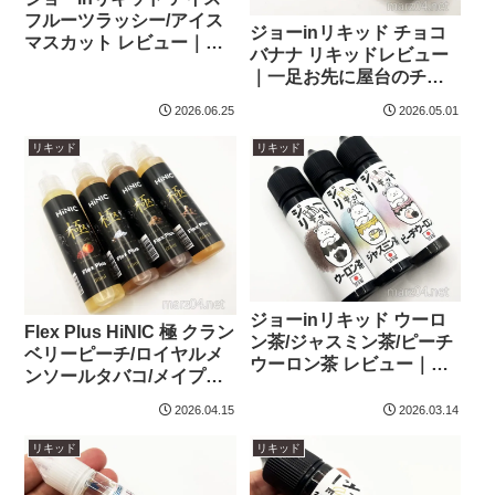
フルーツラッシー/アイス
ジョーinリキッド チョコ
マスカット レビュー｜冷
バナナ リキッドレビュー
感がバグった方向け！？
｜一足お先に屋台のチョ
人気フレーバーのヒンヤ
コバナナ！
リバージョン
2026.06.25
2026.05.01
リキッド
リキッド
ジョーinリキッド ウーロ
Flex Plus HiNIC 極 クラン
ン茶/ジャスミン茶/ピーチ
ベリーピーチ/ロイヤルメ
ウーロン茶 レビュー｜ま
ンソールタバコ/メイプル
ったり吸えるお茶系の新
クッキータバコ/バニラキ
フレーバー
2026.04.15
2026.03.14
ャラメルタバコ リキッド
レビュー｜ノンニコでも
リキッド
リキッド
吸いごたえ◎なHiNIC配合
リキッドの新フレーバー