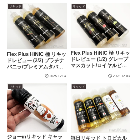
リキッド
リキッド
Flex Plus HiNIC 極 リキッ
Flex Plus HiNIC 極 リキッ
ドレビュー (1/2) グレープ
ドレビュー (2/2) プラチナ
マスカット/ロイヤルピー
バニラ/プレミアムタバコ/
チ/ライムトニック｜ノン
ハードミントタバコ｜ノ
2025.12.04
2025.12.03
ニコチンなのに吸い応え
ンニコチンなのに吸い応
◎なHiNIC配合リキッド
え◎なHiNIC配合リキッド
リキッド
リキッド
ジョーinリキッド キャラ
毎日リキッド トロピカル