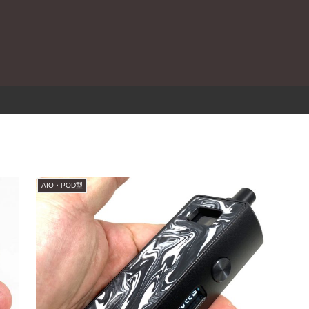
。
AIO・POD型