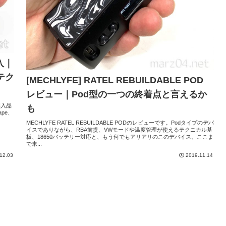
購入｜
テク
[MECHLYFE] RATEL REBUILDABLE POD
レビュー｜Pod型の一つの終着点と言えるか
の購入品
も
ape、
MECHLYFE RATEL REBUILDABLE PODのレビューです。Podタイプのデバ
イスでありながら、RBA前提、VWモードや温度管理が使えるテクニカル基
板、18650バッテリー対応と、もう何でもアリアリのこのデバイス。ここま
で来...
12.03
2019.11.14