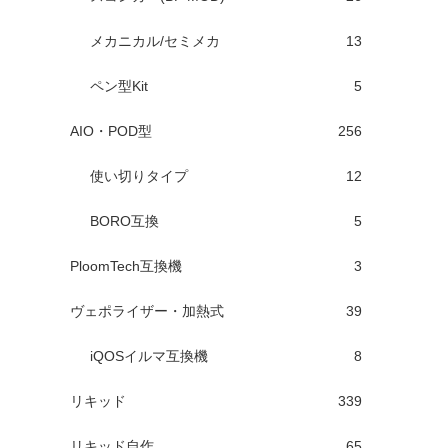
メカニカル/セミメカ
13
ペン型Kit
5
AIO・POD型
256
使い切りタイプ
12
BORO互換
5
PloomTech互換機
3
ヴェポライザー・加熱式
39
iQOSイルマ互換機
8
リキッド
339
リキッド自作
65