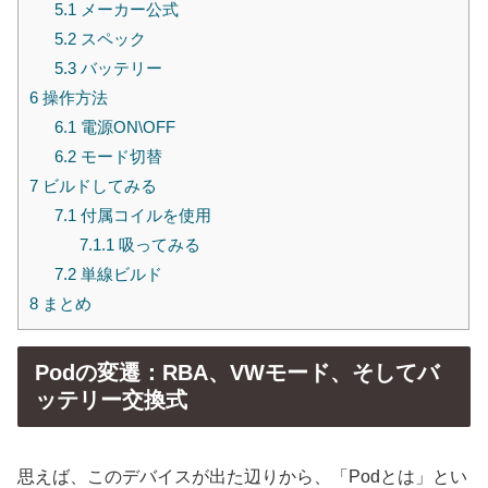
5.1
メーカー公式
5.2
スペック
5.3
バッテリー
6
操作方法
6.1
電源ON\OFF
6.2
モード切替
7
ビルドしてみる
7.1
付属コイルを使用
7.1.1
吸ってみる
7.2
単線ビルド
8
まとめ
Podの変遷：RBA、VWモード、そしてバ
ッテリー交換式
思えば、このデバイスが出た辺りから、「Podとは」とい