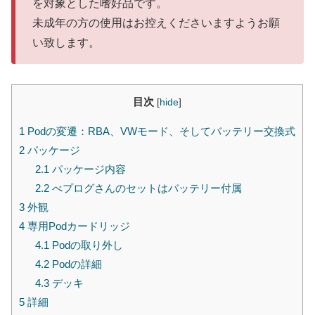
を対象とした嗜好品です。
未成年の方の使用はお控えくださいますようお願
い致します。
目次
[
hide
]
1
Podの変遷：RBA、VWモード、そしてバッテリー交換式
2
パッケージ
2.1
パッケージ内容
2.2
べプログさんのセットはバッテリー付属
3
外観
4
専用Podカードリッジ
4.1
Podの取り外し
4.2
Podの詳細
4.3
デッキ
5
詳細