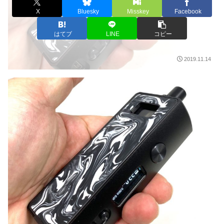
X
Bluesky
Misskey
Facebook
はてブ
LINE
コピー
2019.11.14