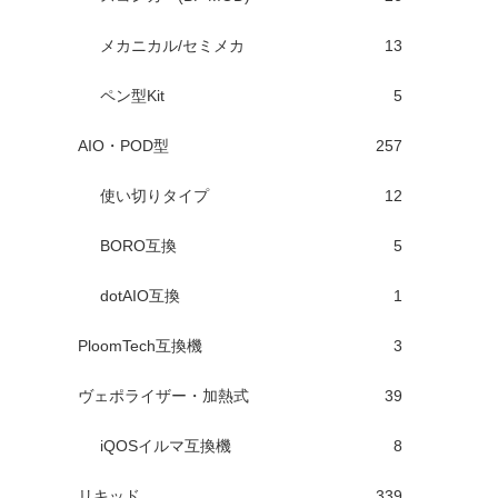
メカニカル/セミメカ
13
ペン型Kit
5
AIO・POD型
257
使い切りタイプ
12
BORO互換
5
dotAIO互換
1
PloomTech互換機
3
ヴェポライザー・加熱式
39
iQOSイルマ互換機
8
リキッド
339