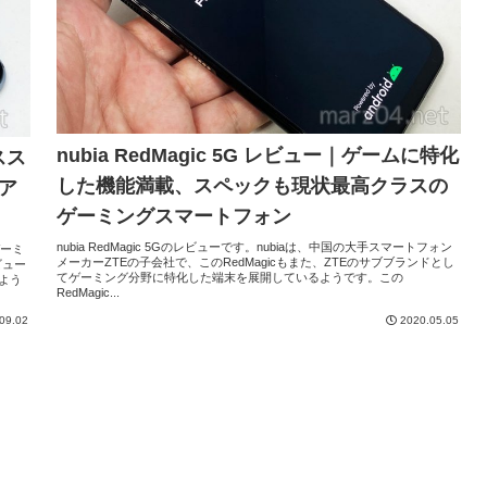
nubia RedMagic 5G レビュー｜ゲームに特化
スス
した機能満載、スペックも現状最高クラスの
ア
ゲーミングスマートフォン
nubia RedMagic 5Gのレビューです。nubiaは、中国の大手スマートフォン
ゲーミ
メーカーZTEの子会社で、このRedMagicもまた、ZTEのサブブランドとし
ビュー
てゲーミング分野に特化した端末を展開しているようです。この
るよう
RedMagic...
09.02
2020.05.05