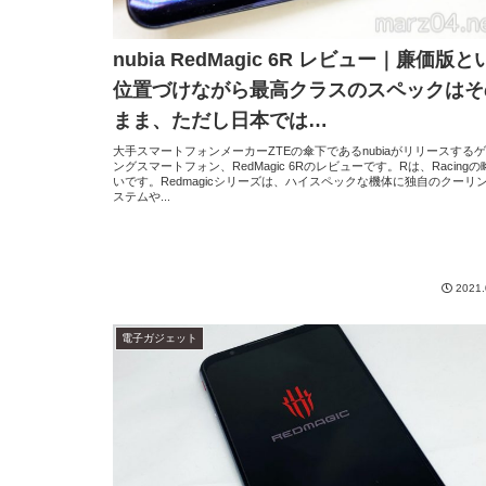
nubia RedMagic 6R レビュー｜廉価版と
位置づけながら最高クラスのスペックはそ
まま、ただし日本では…
大手スマートフォンメーカーZTEの傘下であるnubiaがリリースする
ングスマートフォン、RedMagic 6Rのレビューです。Rは、Racing
いです。Redmagicシリーズは、ハイスペックな機体に独自のクーリ
ステムや...
2021.
電子ガジェット