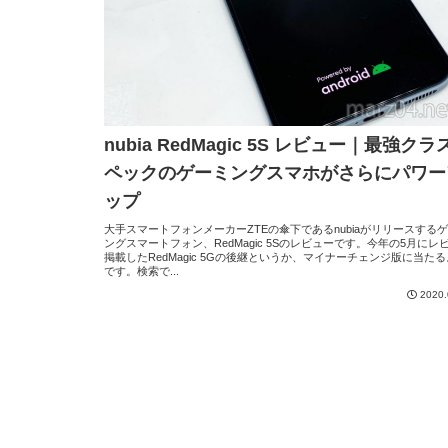
nubia RedMagic 5S レビュー｜最強クラ
ペックのゲーミングスマホがさらにパワー
ップ
大手スマートフォンメーカーZTEの傘下であるnubiaがリリースする
ングスマートフォン、RedMagic 5Sのレビューです。今年の5月にレ
掲載したRedMagic 5Gの後継というか、マイナーチェンジ版に当た
です。検索で...
2020.