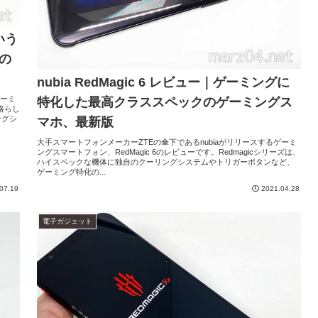
いう
の
nubia RedMagic 6 レビュー｜ゲーミングに
ゲーミ
特化した最高クラススペックのゲーミングス
の略らし
ングシ
マホ、最新版
大手スマートフォンメーカーZTEの傘下であるnubiaがリリースするゲーミ
ングスマートフォン、RedMagic 6のレビューです。Redmagicシリーズは、
ハイスペックな機体に独自のクーリングシステムやトリガーボタンなど、
ゲーミング特化の...
07.19
2021.04.28
電子ガジェット