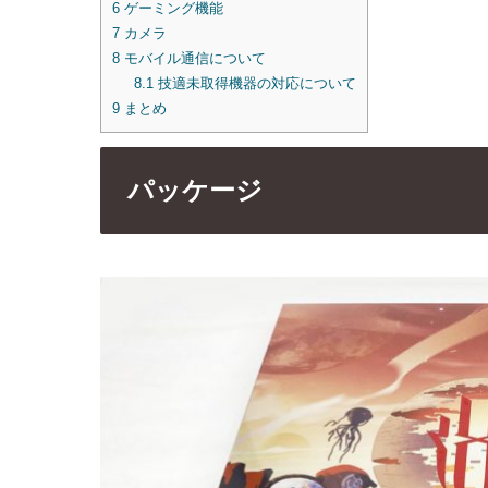
6
ゲーミング機能
7
カメラ
8
モバイル通信について
8.1
技適未取得機器の対応について
9
まとめ
パッケージ