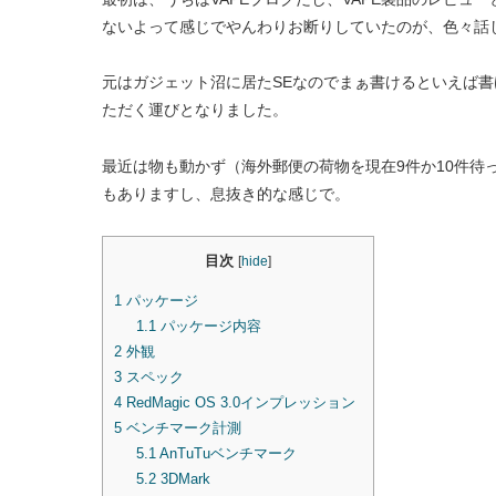
ないよって感じでやんわりお断りしていたのが、色々話
元はガジェット沼に居たSEなのでまぁ書けるといえば
ただく運びとなりました。
最近は物も動かず（海外郵便の荷物を現在9件か10件待
もありますし、息抜き的な感じで。
目次
[
hide
]
1
パッケージ
1.1
パッケージ内容
2
外観
3
スペック
4
RedMagic OS 3.0インプレッション
5
ベンチマーク計測
5.1
AnTuTuベンチマーク
5.2
3DMark