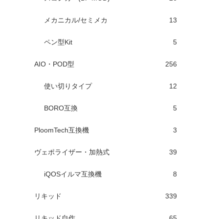
メカニカル/セミメカ
13
ペン型Kit
5
AIO・POD型
256
使い切りタイプ
12
BORO互換
5
PloomTech互換機
3
ヴェポライザー・加熱式
39
iQOSイルマ互換機
8
リキッド
339
リキッド自作
65