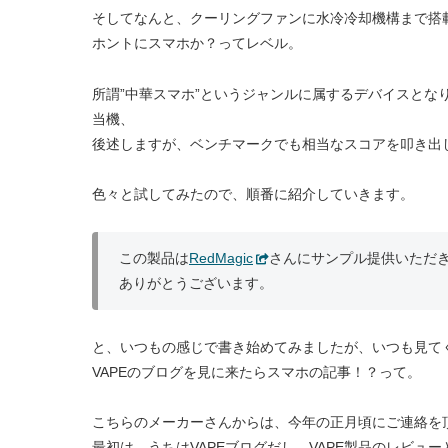
そしてなんと、クーリングファンに水冷冷却機構まで搭
ホントにスマホか？ってレベル。
所謂”中華スマホ”というジャンルに属するデバイスとな
当機、
後述しますが、ベンチマークでも相当なスコアを叩き出
色々と試してみたので、順番に紹介していきます。
この製品は
RedMagic
さんにサンプル提供いただ
ありがとうございます。
と、いつもの感じで書き始めてみましたが、いつも見て
VAPEのブログを見に来たらスマホの記事！？って。
こちらのメーカーさんからは、今年の正月頃にご連絡を
最初は、うちはVAPEブログだし、VAPE製品のレビ