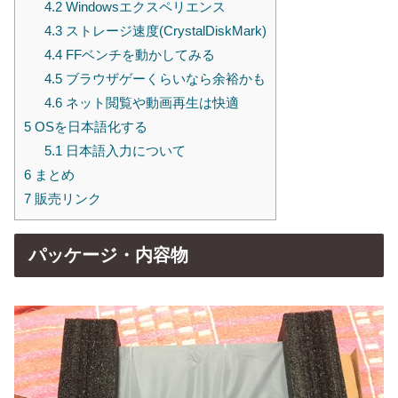
4.2
Windowsエクスペリエンス
4.3
ストレージ速度(CrystalDiskMark)
4.4
FFベンチを動かしてみる
4.5
ブラウザゲーくらいなら余裕かも
4.6
ネット閲覧や動画再生は快適
5
OSを日本語化する
5.1
日本語入力について
6
まとめ
7
販売リンク
パッケージ・内容物