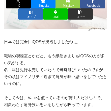
X
Bluesky
Misskey
Facebook
はてブ
LINE
コピー
2020.02.05
日本では完全にiQOSが浸透しましたねぇ。
職場の喫煙室とかだと、もう紙巻きよりもiQOSの方が多
い気がする。
名古屋は先行販売していたので当時飛びついたのですが、
その頃はマイノリティ過ぎて肩身が狭い思いをしていたと
いうのに。
そして今は、Vapeを使っているのが俺１人だけなので、
相変わらず肩身狭い思いをしながら吸っています。