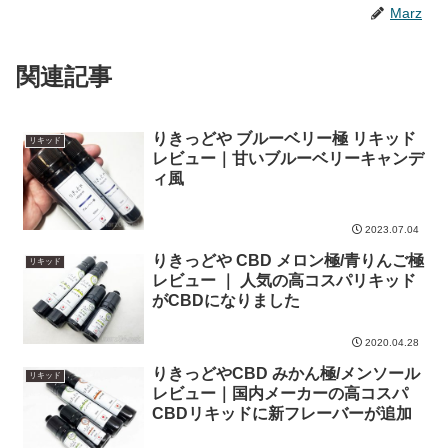
Marz
関連記事
りきっどや ブルーベリー極 リキッド
リキッド
レビュー｜甘いブルーベリーキャンデ
ィ風
2023.07.04
りきっどや CBD メロン極/青りんご極
リキッド
レビュー ｜ 人気の高コスパリキッド
がCBDになりました
2020.04.28
りきっどやCBD みかん極/メンソール
リキッド
レビュー｜国内メーカーの高コスパ
CBDリキッドに新フレーバーが追加