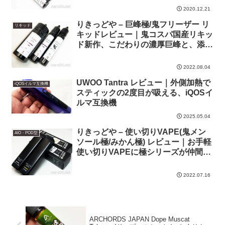
2020.12.21
りきっどや – 巨峰極/鬼フリーザー リ
リキッド
キッドレビュー｜鬼コスパ国産リキッ
ド新作、こだわりの濃厚巨峰と、添加
向け特濃清涼剤
2022.08.04
UWOO Tantra レビュー｜外側加熱で
iQOSイルマ互換機
スティックの2度目が吸える、iQOSイ
ルマ互換機
2025.05.04
りきっどや – 使い切りVAPE(鬼メン
AIO・POD型
ソール極/みかん極) レビュー｜お手軽
使い切りVAPEに極シリーズが仲間入
り
2022.07.16
ARCHORDS JAPAN Dope Muscat