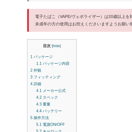
電子たばこ（VAPE/ヴェポライザー）は20歳以上
未成年の方の使用はお控えくださいますようお願い
目次
[
hide
]
1
パッケージ
1.1
パッケージ内容
2
外観
3
フィッティング
4
詳細
4.1
メーカー公式
4.2
スペック
4.3
重量
4.4
バッテリー
5
操作方法
5.1
電源ON/OFF
5.2
キーロック