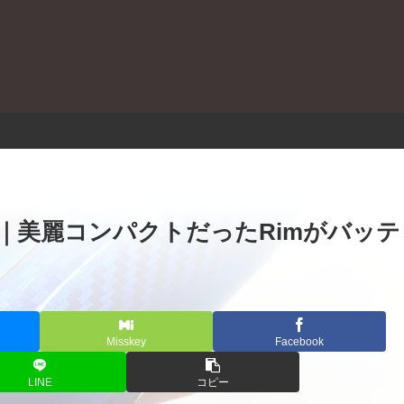
。
C レビュー｜美麗コンパクトだったRimがバッテ
Misskey
Facebook
LINE
コピー