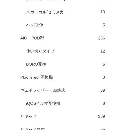
メカニカル/セミメカ
13
ペン型Kit
5
AIO・POD型
256
使い切りタイプ
12
BORO互換
5
PloomTech互換機
3
ヴェポライザー・加熱式
39
iQOSイルマ互換機
8
リキッド
339
リキッド自作
65