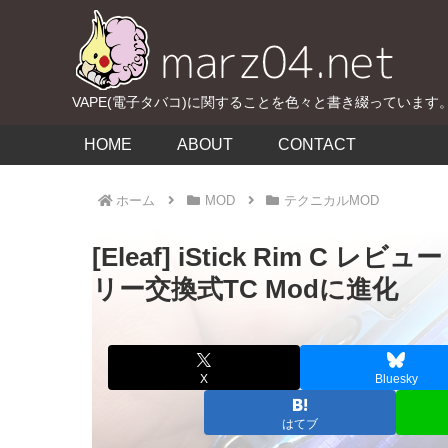
VAPE(電子タバコ)に関することを色々と書き綴っています
HOME
ABOUT
CONTACT
ホーム
MOD
テクニカルMOD
[Eleaf] iStick Rim 
リー交換式TC Modに進化
X
Bluesky
はてブ