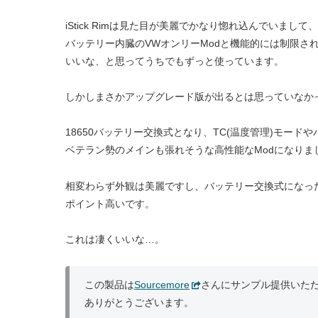
iStick Rimは見た目が美麗でかなり惚れ込んでいまして、
バッテリー内臓のVWオンリーModと機能的には制限さ
いいな、と思ってうちでもずっと使っています。
しかしまさかアップグレード版が出るとは思っていなか
18650バッテリー交換式となり、TC(温度管理)モード
ベテラン勢のメインも張れそうな高性能なModになりま
相変わらず外観は美麗ですし、バッテリー交換式になっ
ポイント高いです。
これは凄くいいな…。
この製品は
Sourcemore
さんにサンプル提供いた
ありがとうございます。