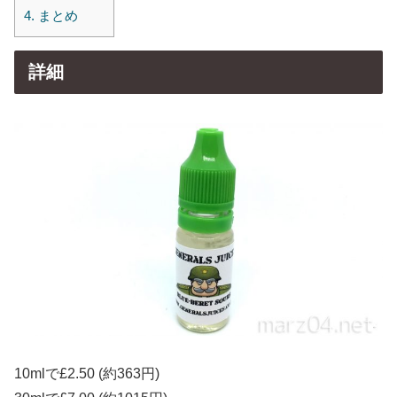
4.
まとめ
詳細
10mlで£2.50 (約363円)