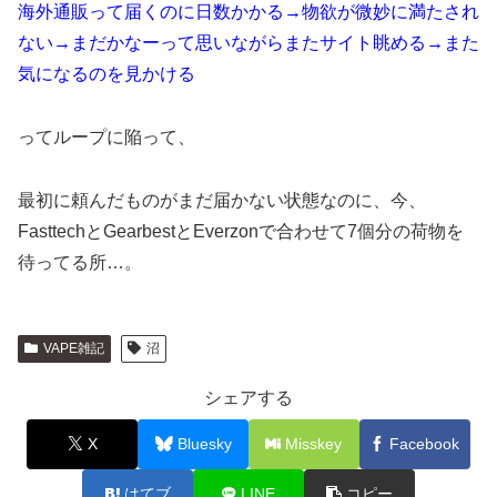
海外通販って届くのに日数かかる→物欲が微妙に満たされ
ない→まだかなーって思いながらまたサイト眺める→また
気になるのを見かける
ってループに陥って、
最初に頼んだものがまだ届かない状態なのに、今、
FasttechとGearbestとEverzonで合わせて7個分の荷物を
待ってる所…。
VAPE雑記
沼
シェアする
X
Bluesky
Misskey
Facebook
はてブ
LINE
コピー