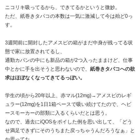
ニコリキ吸ってるから、できてるかというと微妙。
ただ、紙巻きタバコの本数は一気に激減して今は殆ど0っ
す。
3週間前に開封したアメスピの箱がまだ中身が残ってる状
態で家に放置されてるし、
通勤カバンの中にも新品の箱が2つ入ったままけど、仕事
中とかに手を出そうと思わないので、
紙巻きタバコへの欲
求はほぼなくなってきてるっぽい。
学生の頃から20年以上、赤マル(12mg)→アメスピのレギ
ュラー(12mg)を1日1箱ペースで吸い続けてたので、ヘビ
ースモーカーの部類に入るくらいだとは思う。
なので、過去にiQOSをポイした例を思い出して、「どう
せ満足できずにそのうちまた戻っちゃうんだろうなぁ」と
か思ってた。