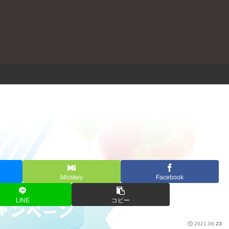
。
Misskey
Facebook
LINE
コピー
2021.06.23