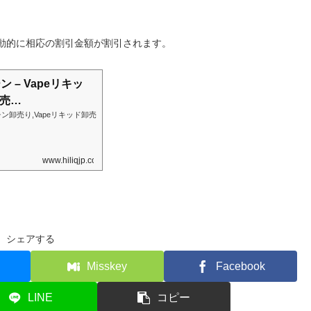
動的に相応の割引金額が割引されます。
 – Vapeリキッ
卸売…
コチン卸売り,Vapeリキッド卸売
www.hiliqjp.com
シェアする
Misskey
Facebook
LINE
コピー