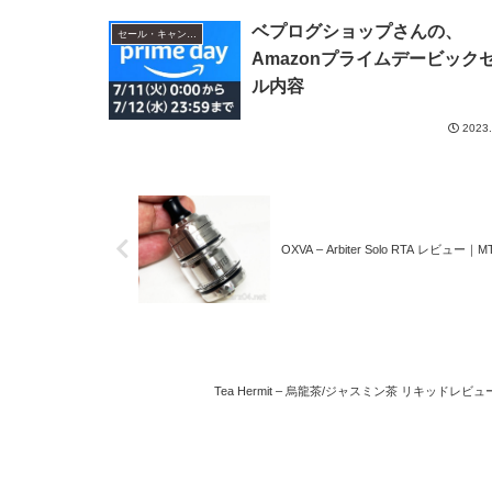
ベプログショップさんの、
セール・キャンペーン情報
Amazonプライムデービック
ル内容
2023.
OXVA – Arbiter Solo RTA 
Tea Hermit – 烏龍茶/ジャスミン茶 リキッ