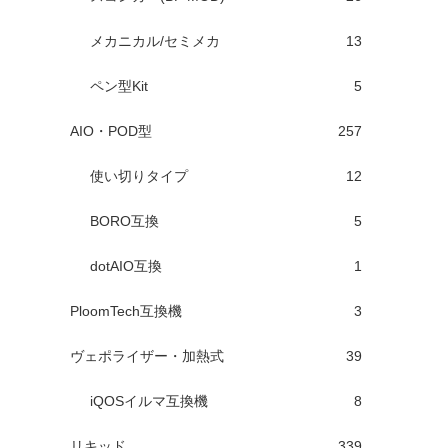
メカニカル/セミメカ
13
ペン型Kit
5
AIO・POD型
257
使い切りタイプ
12
BORO互換
5
dotAIO互換
1
PloomTech互換機
3
ヴェポライザー・加熱式
39
iQOSイルマ互換機
8
リキッド
339