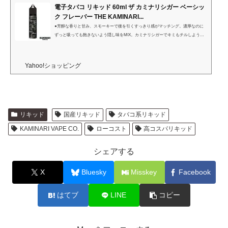
電子タバコ リキッド 60ml ザ カミナリシガー ベーシッ
ク フレーバー THE KAMINARI...
●芳醇な香りと甘み、スモーキーで後を引くすっきり感がマッチング。濃厚なのに
ずっと吸っても飽きないよう隠し味をMIX。カミナリシガーでキミもチルしよう！
メーカー KAMINARI VAPE CO.生産国 日本内容量 60ml原材料 VG(ベジタブルグ
リセリン) 60% PG(プロピレングリコール) 40% 香料ボトル ゴリラボトルV3(高品
質、最新ボトルを使用)※タール・ニコチンは含まれていません。※本製品は電子タ
Yahoo!ショッピング
バコ用リキッドとなります。※気温の低いところで保管した場合に液体の一部が結
晶化する場合がありますが品質に全く問題はありません。気に...
リキッド
国産リキッド
タバコ系リキッド
KAMINARI VAPE CO.
ローコスト
高コスパリキッド
シェアする
X
Bluesky
Misskey
Facebook
はてブ
LINE
コピー