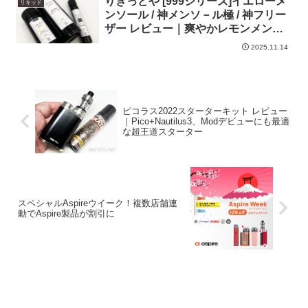
りきっどや [999シリーズ]イエローメ
リキッド
ンソール / 神メンソ－ル極 / 神フリー
ザー レビュー｜爽やかレモンメンソ
ールと、”鬼”を越えた”神”
2025.11.14
ピコラス2022スターターキット レビュー
｜Pico+Nautilus3、Modデビューにも最適
な超王道スターター
スペシャルAspireウイーク！複数店舗連
動でAspire製品が割引に