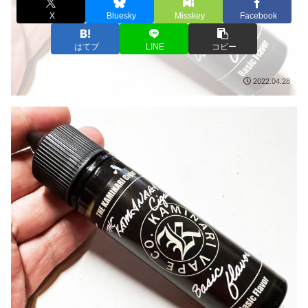
X
Bluesky
Misskey
Facebook
はてブ
LINE
コピー
2022.04.28