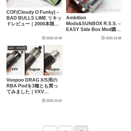
COF(Cloudy O Funky) –
Ambition
BAD BULLS LIME リキッ
Mods&SUNBOX R.S.S. –
ドレビュー｜2000本限
EASY Side Box Mod購入
定、清涼剤と柑橘の効い
｜SUNBOXコラボの正統
たエナジードリンク
2020.10.08
2020.10.06
派ステルスMod
AIO・POD型
Voopoo DRAG X/S用の
RBA Podを3種とも買っ
てみました｜VXV
Soulmate RDTA /
2020.10.02
Auguse Draw RTA /
VOOPOO RTA Pod Tank