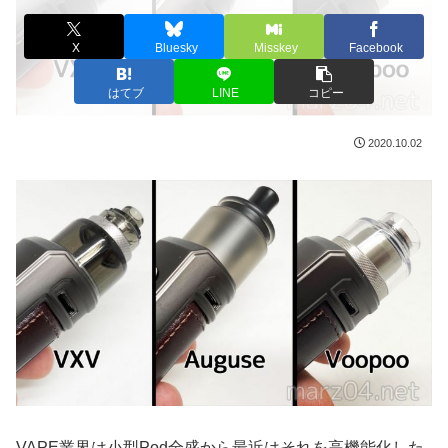
X
Bluesky
Misskey
Facebook
はてブ
LINE
コピー
2020.10.02
VAPE業界は小型Pod全盛から最近はそれを高機能化した