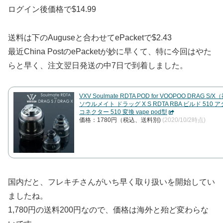
ログイン後価格で$14.99
送料は下のAuguseと合わせてePacketで$2.43
最近China PostのePacketが妙に早くて、特に今回はやた
らと早く、注文翌日発送の中7日で到着しました。
VXV Soulmate RDTA POD for VOOPOO DRAG S
ソウルメイト ドラッグ X S RDTA RBA ビルド 510 
コネクター 510 変換 vape pod型
価格：1780円（税込、送料別)
(2020/10/2時点)
国内だと、フレキチさんがいち早く取り扱いを開始してい
ましたね。
1,780円
の送料200円なので、価格は海外と殆ど変わらな