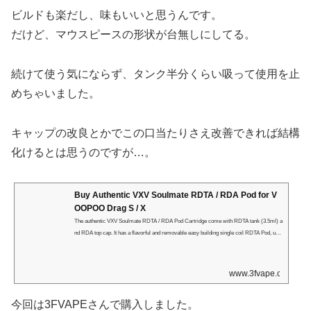
ビルドも楽だし、味もいいと思うんです。
だけど、マウスピースの形状が台無しにしてる。
続けて使う気にならず、タンク半分くらい吸って使用を止
めちゃいました。
キャップの改良とかでこの口当たりさえ改善できれば結構
化けるとは思うのですが…。
Buy Authentic VXV Soulmate RDTA / RDA Pod for V
OOPOO Drag S / X
The authentic VXV Soulmate RDTA / RDA Pod Cartridge come with RDTA tank (3.5ml) a
nd RDA top cap. It has a flavorful and removable easy building single coil RDTA Pod, uns
crew the deck, it will be a 510 adapter. It is suitable for VOOPOO Drag S / VO…
www.3fvape.com
今回は3FVAPEさんで購入しました。