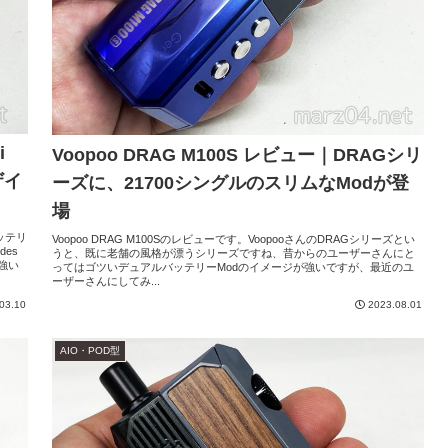
i
Voopoo DRAG M100S レビュー｜DRAGシリ
ザイ
ーズに、21700シングルのスリムなModが登
場
バッテリ
Voopoo DRAG M100Sのレビューです。VoopooさんのDRAGシリーズとい
es
うと、既に老舗の風格が漂うシリーズですね、昔からのユーザーさんにと
強い
ってはゴツいデュアルバッテリーModのイメージが強いですが、最近のユ
ーザーさんにしてみ...
03.10
2023.08.01
AIO・POD型