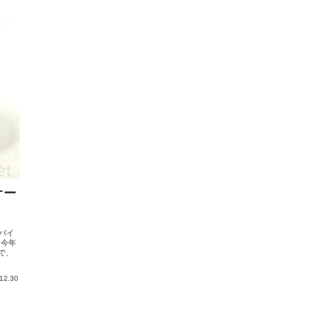
オー
バイ
、今年
で、
12.30