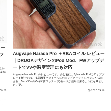
ビュー
Augvape Narada Pro ＋RBAコイル レビュー
のフ
｜DRUGAデザインのPod Mod、FWアップデ
ートでVVや温度管理にも対応
さんか
、老舗
Augvape Narada Proのレビューです。少し前に出たNarada Podのアップグ
レード版ですね。液晶画面とダイヤル式のコンビネーションボタンが搭載
され、5w〜30wのVW(可変ワッテージ)モードが使用出来るようになりまし
た。更...
09.28
2020.05.16