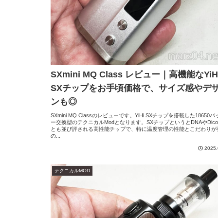
SXmini MQ Class レビュー｜高機能なYiH
SXチップをお手頃価格で、サイズ感やデ
ンも◎
SXmini MQ Classのレビューです。YiHi SXチップを搭載した18650
ー交換型のテクニカルModとなります。SXチップというとDNAやDicod
とも並び評される高性能チップで、特に温度管理の性能とこだわりが
の...
2025.
テクニカルMOD