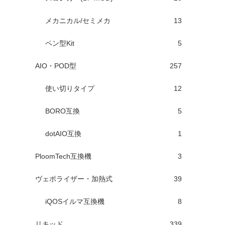
メカニカル/セミメカ
13
ペン型Kit
5
AIO・POD型
257
使い切りタイプ
12
BORO互換
5
dotAIO互換
1
PloomTech互換機
3
ヴェポライザー・加熱式
39
iQOSイルマ互換機
8
リキッド
339