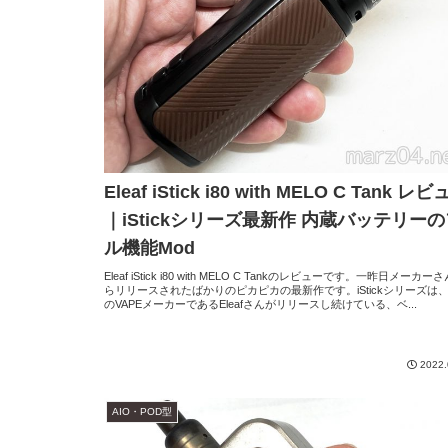
Eleaf iStick i80 with MELO C Tank レ
｜iStickシリーズ最新作 内蔵バッテリー
ル機能Mod
Eleaf iStick i80 with MELO C Tankのレビューです。一昨日メーカー
らリリースされたばかりのピカピカの最新作です。iStickシリーズは
のVAPEメーカーであるEleafさんがリリースし続けている、ベ...
2022.
AIO・POD型