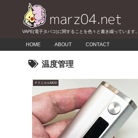
VAPE(電子タバコ)に関することを色々と書き綴っています
HOME
ABOUT
CONTACT
温度管理
テクニカルMOD