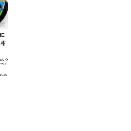
ME
と柑
udy O
ーのエ
10.08