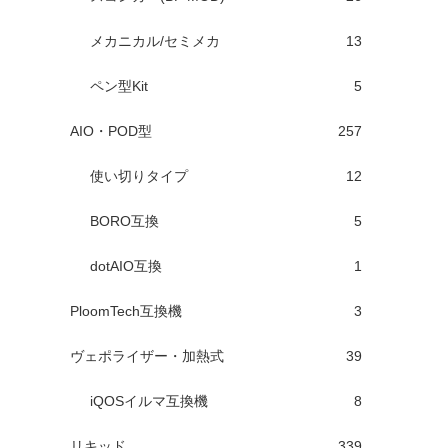
メカニカル/セミメカ
13
ペン型Kit
5
AIO・POD型
257
使い切りタイプ
12
BORO互換
5
dotAIO互換
1
PloomTech互換機
3
ヴェポライザー・加熱式
39
iQOSイルマ互換機
8
リキッド
339