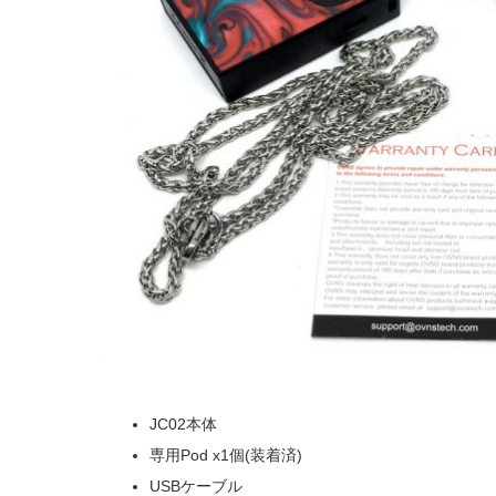
JC02本体
専用Pod x1個(装着済)
USBケーブル