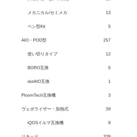
メカニカル/セミメカ
13
ペン型Kit
5
AIO・POD型
257
使い切りタイプ
12
BORO互換
5
dotAIO互換
1
PloomTech互換機
3
ヴェポライザー・加熱式
39
iQOSイルマ互換機
8
リキッド
339