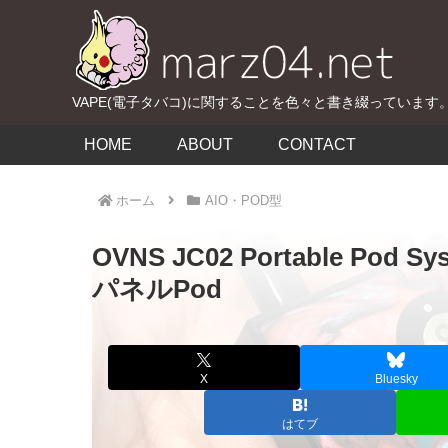
VAPE(電子タバコ)に関することを色々と書き綴っています
HOME
ABOUT
CONTACT
ホーム
AIO・POD型
OVNS JC02 Portable 
パネルPod
X
Bluesky
はてブ