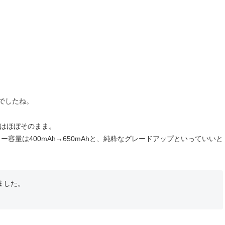
トでしたね。
体はほぼそのまま。
容量は400mAh→650mAhと、純粋なグレードアップといっていいと
ました。