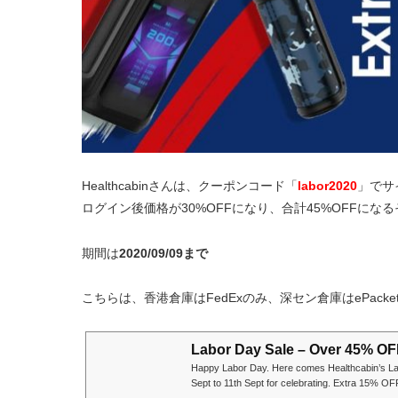
Healthcabinさんは、クーポンコード「
labor2020
」でサ
ログイン後価格が30%OFFになり、合計45%OFFにな
期間は
2020/09/09まで
こちらは、香港倉庫はFedExのみ、深セン倉庫はePac
Labor Day Sale – Over 45% OF
Happy Labor Day. Here comes Healthcabin’s Lab
Sept to 11th Sept for celebrating. Extra 15% OF