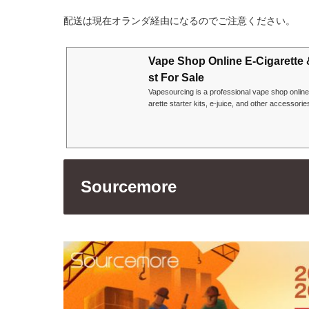
配送は現在オランダ経由になるのでご注意ください。
Vape Shop Online E-Cigarette 
st For Sale
Vapesourcing is a professional vape shop online 
arette starter kits, e-juice, and other accessories
Sourcemore