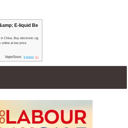
&amp; E-liquid Be
in China. Buy electronic cig
 online at low price.
VapeSourcing
6 tweets
1 user