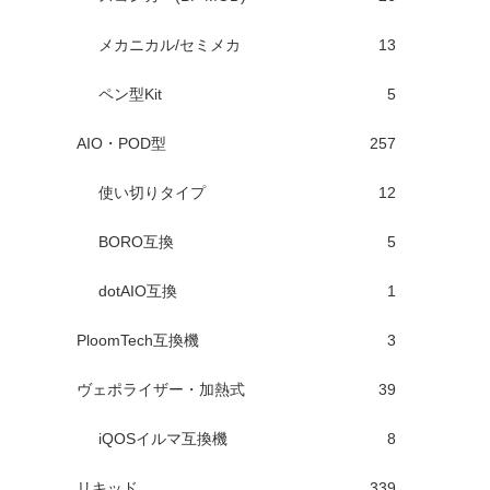
メカニカル/セミメカ
13
ペン型Kit
5
AIO・POD型
257
使い切りタイプ
12
BORO互換
5
dotAIO互換
1
PloomTech互換機
3
ヴェポライザー・加熱式
39
iQOSイルマ互換機
8
リキッド
339