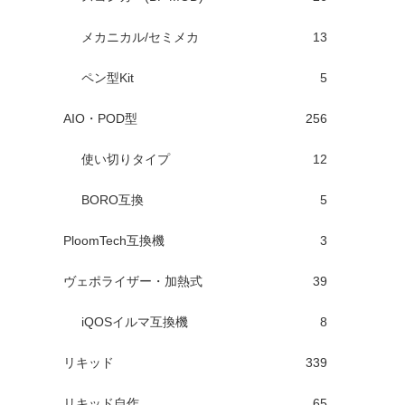
メカニカル/セミメカ
13
ペン型Kit
5
AIO・POD型
256
使い切りタイプ
12
BORO互換
5
PloomTech互換機
3
ヴェポライザー・加熱式
39
iQOSイルマ互換機
8
リキッド
339
リキッド自作
65