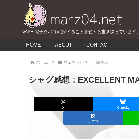
VAPE(電子タバコ)に関することを色々と書き綴っています
HOME
ABOUT
CONTACT
ホーム
ヴェポライザー・加熱式
シャグ感想：EXCELLENT M
X
Bluesky
はてブ