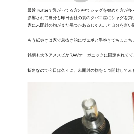
最近Twitterで繋がってる方の中でシャグを始めた方が多
影響されて自分も昨日会社の裏のタバコ屋にシャグを買
家に未開封の物がまだ幾つかあるじゃん…と自分を言い
もう紙巻きは家で息抜き的にヴェポと手巻きでちょこち
銘柄も大体アメスピかRAWオーガニックに固定されて
折角なので今日は久々に、未開封の物を１つ開封してみ