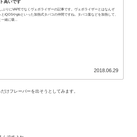
ト高いです
R3.0久しぶりにVAPEでなくヴェポライザーの記事です。ヴェポライザーとはなんぞ
とiQOSやgloといった加熱式タバコの仲間ですね。タバコ葉などを加熱して、
緒に吸...
2018.06.29
るだけフレーバーを出そうとしてみます。