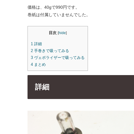
価格は、40gで990円です。
巻紙は付属していませんでした。
目次
[
hide
]
1
詳細
2
手巻きで吸ってみる
3
ヴェポライザーで吸ってみる
4
まとめ
詳細