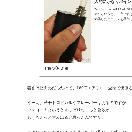
人的にかなりポイン
WEECKE C-VAPO
や？というと、一言で言う
気化したニコチンを蒸気と一
marz04.net
着香は控えめだったので、180℃エアフロー全閉で出来
うーん、若干トロピカルなフレーバーはあるのですが、
マンゴー！というとやっぱりちょっと微妙か。
もうちょっと甘み出ると思ったんですが。