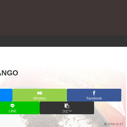
。
ANGO
Misskey
Facebook
LINE
コピー
2018.10.27