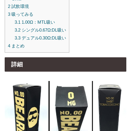
2
試飲環境
3
吸ってみる
3.1
1.00Ω：MTL吸い
3.2
シングル0.67Ω:DL吸い
3.3
デュアル0.30Ω:DL吸い
4
まとめ
詳細