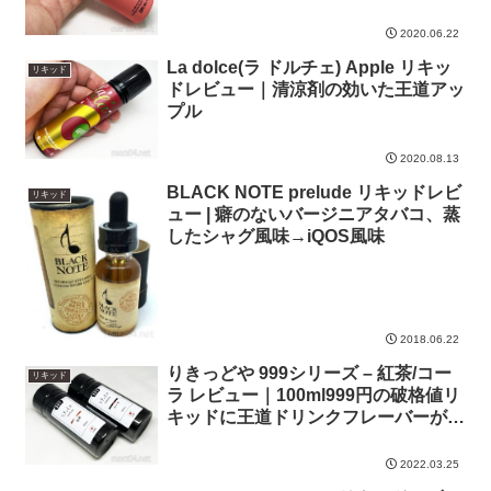
2020.06.22
La dolce(ラ ドルチェ) Apple リキッ
リキッド
ドレビュー｜清涼剤の効いた王道アッ
プル
2020.08.13
BLACK NOTE prelude リキッドレビ
リキッド
ュー | 癖のないバージニアタバコ、蒸
したシャグ風味→iQOS風味
2018.06.22
りきっどや 999シリーズ – 紅茶/コー
リキッド
ラ レビュー｜100ml999円の破格値リ
キッドに王道ドリンクフレーバーが追
加
2022.03.25