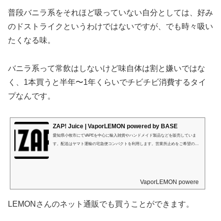
普段バニラ系をそれほど吸っていない自分としては、好み
のドストライクというわけではないですが、でも時々吸い
たくなる味。
バニラ系って常飲はしないけど味自体は割と嫌いではな
く、1本買うと半年〜1年くらいでチビチビ消費するタイ
プなんです。
ZAP! Juice | VaporLEMON powered by BASE
愛知県小牧市にてVAPEを中心に輸入雑貨やハンドメイド製品などを販売していま
す。配送はヤマト運輸の宅急便コンパクトを利用します。営業所止めをご希望の方
は、商品ご注文時の住所記載欄に最寄りの営業所の「住所」及び「営業所止め」を
記入してください。
VaporLEMON powered by BA
LEMONさんのネット通販でも買うことができます。