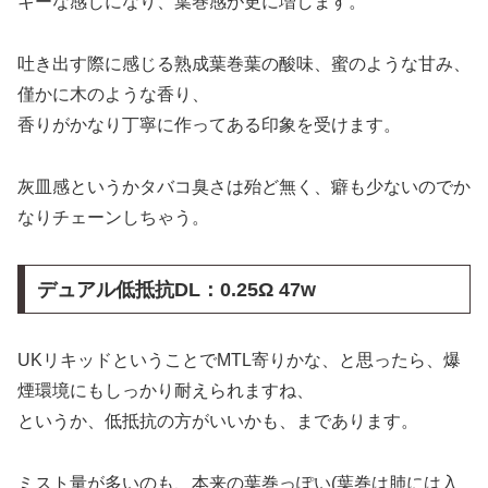
キーな感じになり、葉巻感が更に増します。
吐き出す際に感じる熟成葉巻葉の酸味、蜜のような甘み、
僅かに木のような香り、
香りがかなり丁寧に作ってある印象を受けます。
灰皿感というかタバコ臭さは殆ど無く、癖も少ないのでか
なりチェーンしちゃう。
デュアル低抵抗DL：0.25Ω 47w
UKリキッドということでMTL寄りかな、と思ったら、爆
煙環境にもしっかり耐えられますね、
というか、低抵抗の方がいいかも、まであります。
ミスト量が多いのも、本来の葉巻っぽい(葉巻は肺には入