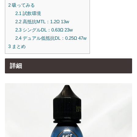
2
吸ってみる
2.1
試飲環境
2.2
高抵抗MTL：1.2Ω 13w
2.3
シングルDL：0.63Ω 23w
2.4
デュアル低抵抗DL：0.25Ω 47w
3
まとめ
詳細