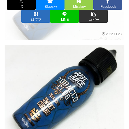
X
Bluesky
Misskey
Facebook
はてブ
LINE
コピー
2022.11.23