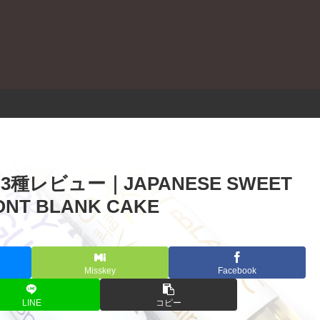
。
ド3種レビュー｜JAPANESE SWEET
MONT BLANK CAKE
Misskey
Facebook
LINE
コピー