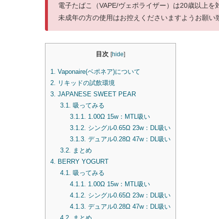
電子たばこ（VAPE/ヴェポライザー）は20歳以上
未成年の方の使用はお控えくださいますようお願い
目次
[
hide
]
1.
Vaponaire(ベポネア)について
2.
リキッドの試飲環境
3.
JAPANESE SWEET PEAR
3.1.
吸ってみる
3.1.1.
1.00Ω 15w：MTL吸い
3.1.2.
シングル0.65Ω 23w：DL吸い
3.1.3.
デュアル0.28Ω 47w：DL吸い
3.2.
まとめ
4.
BERRY YOGURT
4.1.
吸ってみる
4.1.1.
1.00Ω 15w：MTL吸い
4.1.2.
シングル0.65Ω 23w：DL吸い
4.1.3.
デュアル0.28Ω 47w：DL吸い
4.2.
まとめ