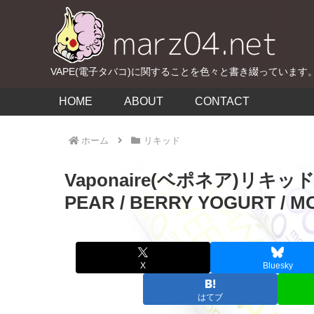
VAPE(電子タバコ)に関することを色々と書き綴っています
HOME
ABOUT
CONTACT
ホーム
リキッド
Vaponaire(ベポネア)リキッ
PEAR / BERRY YOGURT / 
X
Bluesky
はてブ