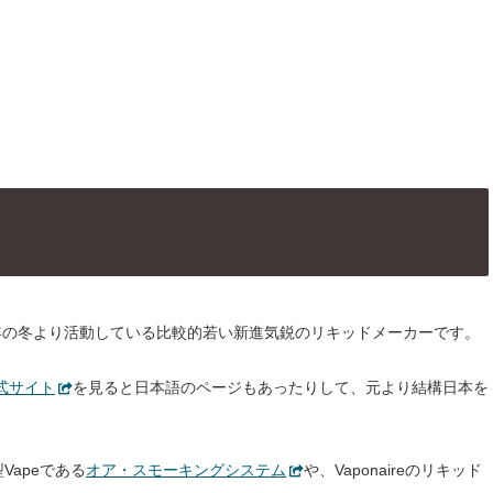
2018年の冬より活動している比較的若い新進気鋭のリキッドメーカーです。
式サイト
を見ると日本語のページもあったりして、元より結構日本を
型Vapeである
オア・スモーキングシステム
や、Vaponaireのリキッド