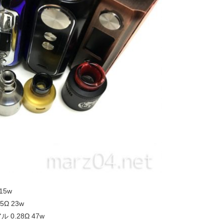
15w
5Ω 23w
ル 0.28Ω 47w