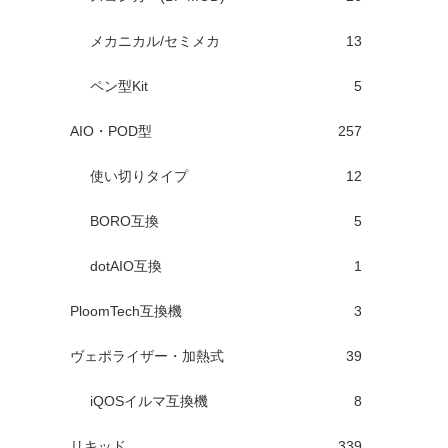
メカニカル/セミメカ
13
ペン型Kit
5
AIO・POD型
257
使い切りタイプ
12
BORO互換
5
dotAIO互換
1
PloomTech互換機
3
ヴェポライザー・加熱式
39
iQOSイルマ互換機
8
リキッド
339