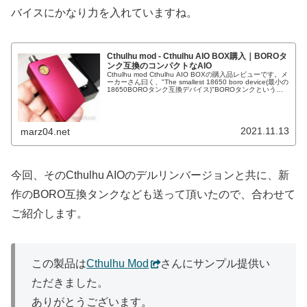
バイスにかなり力を入れていますね。
Cthulhu mod - Cthulhu AIO BOX購入｜BOROタ
ンク互換のコンパクトなAIO
Cthulhu mod Cthulhu AIO BOXの購入品レビューです。メ
ーカーさん曰く、"The smallest 18650 boro device(最小の
18650BOROタンク互換デバイス)"BOROタンクというの
はBillet...
2021.11.13
marz04.net
今回、そのCthulhu AIOのデルリンバージョンと共に、新
作のBORO互換タンクなども送って頂いたので、合わせて
ご紹介します。
この製品は
Cthulhu Mod
さんにサンプル提供い
ただきました。
ありがとうございます。