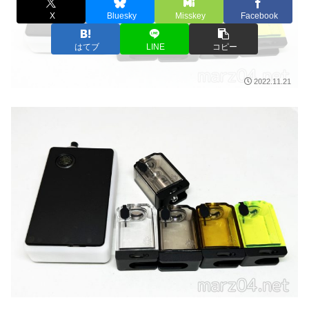
X
Bluesky
Misskey
Facebook
はてブ
LINE
コピー
2022.11.21