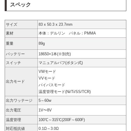
スペック
サイズ
83 x 50.3 x 23.7mm
素材
本体：デルリン パネル：PMMA
重量
89g
バッテリー
18650×1本(※別売)
スイッチ
マニュアルパフ(ボタン式)
VWモード
VVモード
出力モード
バイパスモード
温度管理モード(Ni/Ti/SS/TCR)
出力ワッテージ
5～60w
出力電圧
1V〜8V
温度管理
100℃～315℃(200F～600F)
対応抵抗値
0.1Ω～3.0Ω