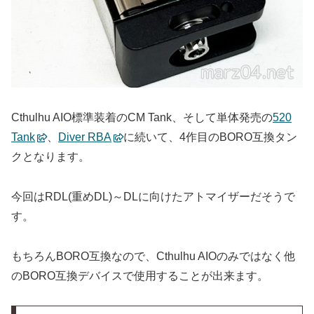
Cthulhu AIO標準装着のCM Tank、そして単体発売の
520
Tank
、
Diver RBA
に続いて、4作目のBORO互換タン
クとなります。
今回はRDL(重めDL)～DLに向けたアトマイザーだそうで
す。
もちろんBORO互換なので、Cthulhu AIOのみではなく他
のBORO互換デバイスで使用することが出来ます。