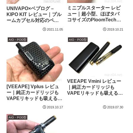
ミニプルスターター レビ
UNIVAPO×ベプログ –
ュー｜超小型、ほぼタバ
KIPO KIT レビュー｜プル
コサイズのPloomTech互
ームカプセル対応のペン
換機
シル型オートスイッチPod
2021.11.05
2019.10.21
AIO・POD型
AIO・POD型
VEEAPE Vmini レビュー
[VEEAPE] Vplus レビュ
｜純正カードリッジも
ー｜純正カードリッジも
VAPEリキッドも吸える、
VAPEリキッドも吸える、
コンパクトなPloomTech
コンパクトなPloomTech
互換機
2019.10.17
2019.07.30
＋(プラス)互換機
AIO・POD型