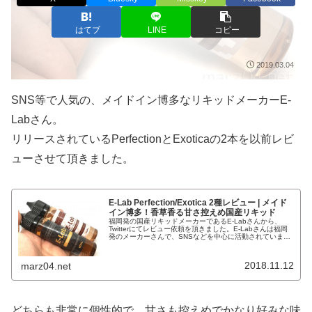
はてブ
LINE
コピー
2019.03.04
SNS等で人気の、メイドイン博多なリキッドメーカーE-
Labさん。
リリースされているPerfectionとExoticaの2本を以前レビ
ューさせて頂きました。
E-Lab Perfection/Exotica 2種レビュー | メイド
イン博多！香草香る甘さ控えめ国産リキッド
福岡発の国産リキッドメーカーであるE-Labさんから、
Twitterにてレビュー依頼を頂きました。E-Labさんは福岡
発のメーカーさんで、SNSなどを中心に活動されていま
す。自分も、Twitter担当のくまモンさんの呟きに日々癒や
されている...
2018.11.12
marz04.net
どちらも非常に個性的で、甘さも控えめでかなり好みな味