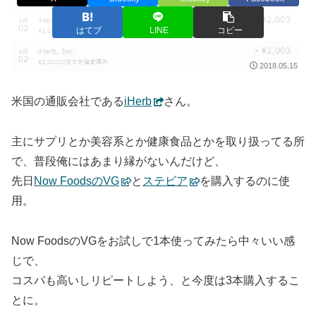
はてブ
LINE
コピー
2018.05.15
米国の通販会社である
iHerb
さん。
主にサプリとか美容系とか健康食品とかを取り扱ってる所
で、普段俺にはあまり縁がないんだけど、
先日
Now FoodsのVG
と
ステビア
を購入するのに使
用。
Now FoodsのVGをお試しで1本使ってみたら中々いい感
じで、
コスパも高いしリピートしよう、と今度は3本購入するこ
とに。