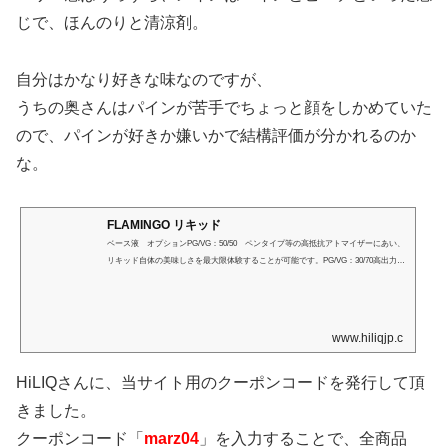
じで、ほんのりと清涼剤。
自分はかなり好きな味なのですが、
うちの奥さんはパインが苦手でちょっと顔をしかめていた
ので、パインが好きか嫌いかで結構評価が分かれるのか
な。
FLAMINGO リキッド
ベース液 オプションPG/VG：50/50 ペンタイプ等の高抵抗アトマイザーにあい、
リキッド自体の美味しさを最大限体験することが可能です。PG/VG：30/70高出力の
BOX MODなどにあい、刺激感が少なく爆煙を体験できます。フレーバーデフォル
トの味の濃淡について、薄い場…
www.hiliqjp.com
HiLIQさんに、当サイト用のクーポンコードを発行して頂
きました。
クーポンコード「
marz04
」を入力することで、全商品