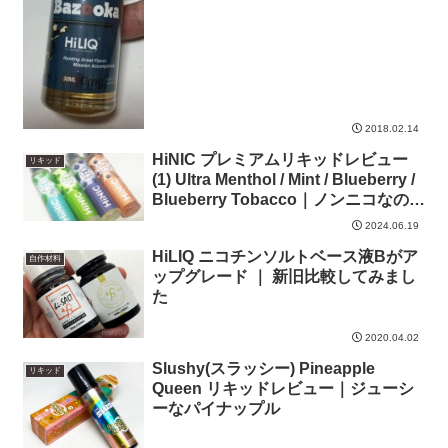
2018.02.14
HiNIC プレミアムリキッドレビュー
リキッド
(1) Ultra Menthol / Mint / Blueberry /
Blueberry Tobacco｜ノンニコなのに
吸い応えしっかり
2024.06.19
HiLIQ ニコチンソルトベース液Bがア
自作材料
ップグレード ｜ 新旧比較してみまし
た
2020.04.02
Slushy(スラッシー) Pineapple
リキッド
Queen リキッドレビュー｜ジューシ
ーなパイナップル