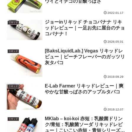
ウイとイチゴの甘酸っぱさ
2022.01.17
ジョーinリキッド チョコバナナ リキ
リキッド
ッドレビュー｜一足お先に屋台のチョ
コバナナ！
2026.05.01
[BaksLiquidLab.] Vegas リキッドレ
リキッド
ビュー｜ピーチフレーバーのガッツリ
灰タバコ
2019.09.29
E-Lab Farmer リキッドレビュー｜爽
リキッド
やかな甘酸っぱさのアップルタバコ
2019.12.07
MKlab – koi-koi 赤短：乳酸菌ドリン
リキッド
ク/青短：乳酸菌ソーダ リキッドレビ
ュー｜こいこい赤短・青短シリーズの