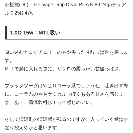
低抵抗(DL)： Hellvape Drop Dead RDA Ni80 24gaデュア
ル 0.25Ω 47w
1.0Ω 15w：MTL吸い
吸い込むとまずチェリーのやや尖った甘酸っぱさを感じま
す。
MTLで肺に入れる際に、ザクロの柔らかい甘酸っぱさ。
ブラックソーダはやはりコーラ系でしょうね、吐き出す際
に、コーラ系のややケミカルっぽくもある甘さを感じま
す、あー、清涼飲料水！って感じのアレ。
そして清涼剤の清涼感が残るのですが、入っている量はか
なり控えめかと思います。