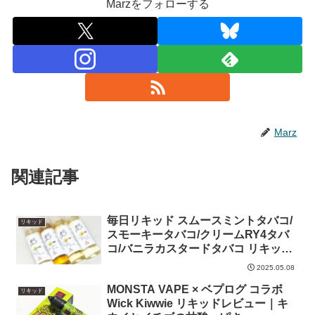
Marzをフォローする
Marz
関連記事
毎日リキッド スムースミントタバコ/
リキッド
スモーキータバコ/クリームRY4タバ
コ/バニラカスタードタバコ リキッド
レビュー｜タバコ系4種が一挙にお目
2025.05.08
見え
MONSTA VAPE × ベプログ コラボ
リキッド
Wick Kiwwie リキッドレビュー｜キ