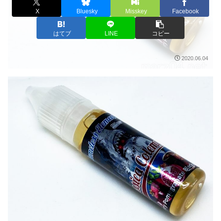
X
Bluesky
Misskey
Facebook
はてブ
LINE
コピー
2020.06.04