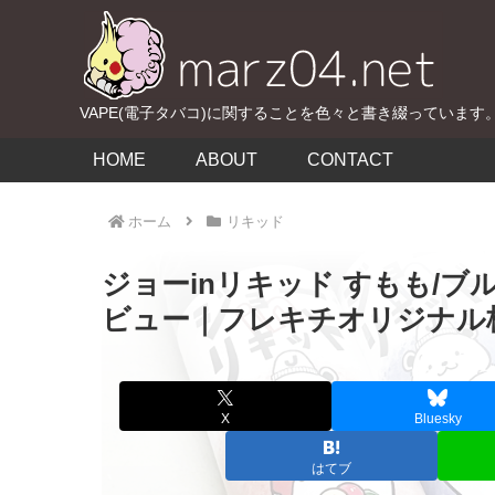
VAPE(電子タバコ)に関することを色々と書き綴っています
HOME
ABOUT
CONTACT
ホーム
リキッド
ジョーinリキッド すもも/ブ
ビュー｜フレキチオリジナル
X
Bluesky
はてブ