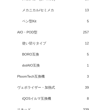
メカニカル/セミメカ
13
ペン型Kit
5
AIO・POD型
257
使い切りタイプ
12
BORO互換
5
dotAIO互換
1
PloomTech互換機
3
ヴェポライザー・加熱式
39
iQOSイルマ互換機
8
リキッド
339