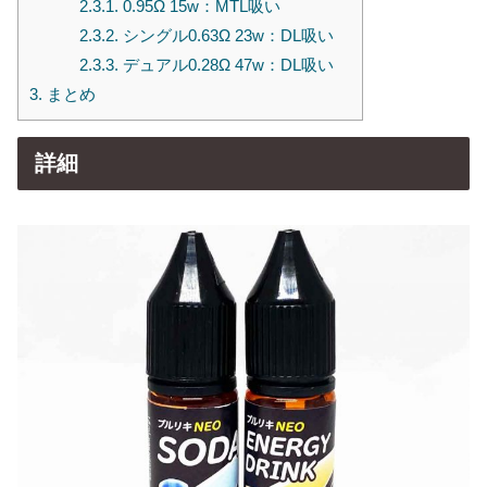
2.3.1.
0.95Ω 15w：MTL吸い
2.3.2.
シングル0.63Ω 23w：DL吸い
2.3.3.
デュアル0.28Ω 47w：DL吸い
3.
まとめ
詳細