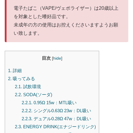
電子たばこ（VAPE/ヴェポライザー）は20歳以上
を対象とした嗜好品です。
未成年の方の使用はお控えくださいますようお願
い致します。
目次
[
hide
]
1.
詳細
2.
吸ってみる
2.1.
試飲環境
2.2.
SODA(ソーダ)
2.2.1.
0.95Ω 15w：MTL吸い
2.2.2.
シングル0.63Ω 23w：DL吸い
2.2.3.
デュアル0.28Ω 47w：DL吸い
2.3.
ENERGY DRINK(エナジードリンク)