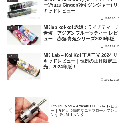
ー)/Yuzu Ginger(ゆずジンジャー) リ
キッドレビュー
2019.06.12
MKlab koi-koi 赤短：ライチティー /
リキッド
青短：アジアンフルーツティー レビ
ュー｜赤短/青短シリーズ2024年版、
猛暑なので今年は赤短も清涼入り！
2024.08.23
MK Lab – Koi Koi 正月三光 2024 リ
リキッド
キッドレビュー｜恒例の正月限定三
光、2024年版！
2023.12.26
Cthulhu Mod – Artemis MTL RTA レビュ
ー｜多彩かつ簡便なエアフローオプショ
ンを持つMTLタンク