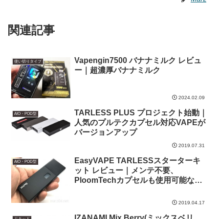
関連記事
Vapengin7500 バナナミルク レビュ
使い切りタイプ
ー｜超濃厚バナナミルク
2024.02.09
TARLESS PLUS プロジェクト始動｜
AIO・POD型
人気のプルテクカプセル対応VAPEが
バージョンアップ
2019.07.31
EasyVAPE TARLESSスターターキ
AIO・POD型
ット レビュー｜メンテ不要、
PloomTechカプセルも使用可能なお
手軽VAPEキット
2019.04.17
IZANAMI Mix Berry(ミックスベリ
リキッド