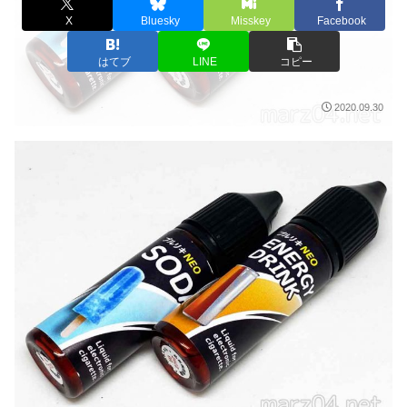
X
Bluesky
Misskey
Facebook
はてブ
LINE
コピー
2020.09.30