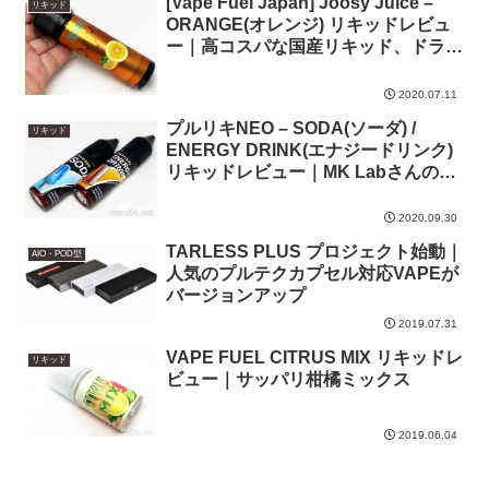
[Vape Fuel Japan] Joosy Juice –
リキッド
ORANGE(オレンジ) リキッドレビュ
ー｜高コスパな国産リキッド、ドライ
オレンジサイダー風
2020.07.11
プルリキNEO – SODA(ソーダ) /
リキッド
ENERGY DRINK(エナジードリンク)
リキッドレビュー｜MK Labさんの調
香による新シリーズ
2020.09.30
TARLESS PLUS プロジェクト始動｜
AIO・POD型
人気のプルテクカプセル対応VAPEが
バージョンアップ
2019.07.31
VAPE FUEL CITRUS MIX リキッドレ
リキッド
ビュー｜サッパリ柑橘ミックス
2019.06.04