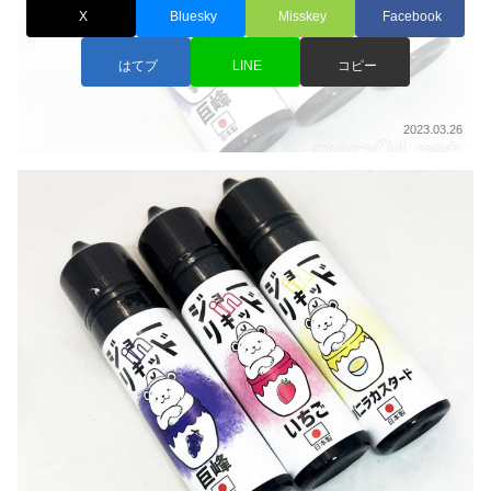
X
Bluesky
Misskey
Facebook
はてブ
LINE
コピー
2023.03.26