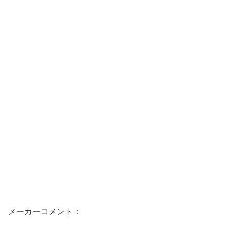
メーカーコメント：
香りはまさにいちごそのもの。