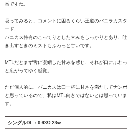
吸ってみると、コメントに困るくらい王道のバニラカスタ
ード、
バニカス特有のこってりとした甘みもしっかりとあり、吐
き出すときのミストもふわっと甘いです。
MTLだとまず舌に凝縮した甘みを感じ、それが口にふわっ
と広がってゆく感覚。
ただ個人的に、バニカスは口一杯に甘さを満たしてナンボ
と思っているので、私はMTL向きではないとは思っていま
す。
シングルDL：
0.63Ω 23w
やはりバニカスとかこういう系のリキッドはDLですぱー
っと吸うのが私的には好みですね。