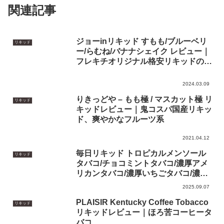
ジョーinリキッド すもも/ブルーベリ
リキッド
ー/らむね/バナナシェイク レビュー｜
フレキチオリジナル格安リキッドの新
フレーバー
2024.03.09
りきっどや – もも極 / マスカット極 リ
リキッド
キッドレビュー｜鬼コスパ国産リキッ
ド、爽やかなフルーツ系
2021.04.12
毎日リキッド トロピカルメンソール
リキッド
タバコ/チョコミントタバコ/濃厚アメ
リカンタバコ/濃厚いちごタバコ/濃厚
バニラカスタード リキッドレビュー
2025.09.07
｜新作＋濃厚シリーズ登場
PLAISIR Kentucky Coffee Tobacco
リキッド
リキッドレビュー｜ほろ苦コーヒータ
バコ
2020.02.07