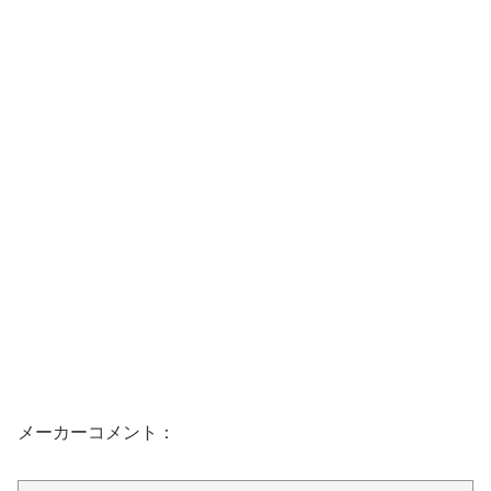
メーカーコメント：
人気No.1フレーバー「マスカット」をベースに新
開発した巨峰フレーバー！