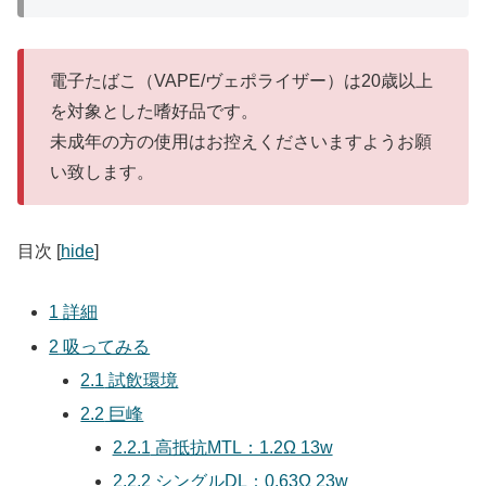
電子たばこ（VAPE/ヴェポライザー）は20歳以上
を対象とした嗜好品です。
未成年の方の使用はお控えくださいますようお願
い致します。
目次
[
hide
]
1
詳細
2
吸ってみる
2.1
試飲環境
2.2
巨峰
2.2.1
高抵抗MTL：1.2Ω 13w
2.2.2
シングルDL：0.63Ω 23w
2.2.3
デュアル低抵抗DL：0.25Ω 47w