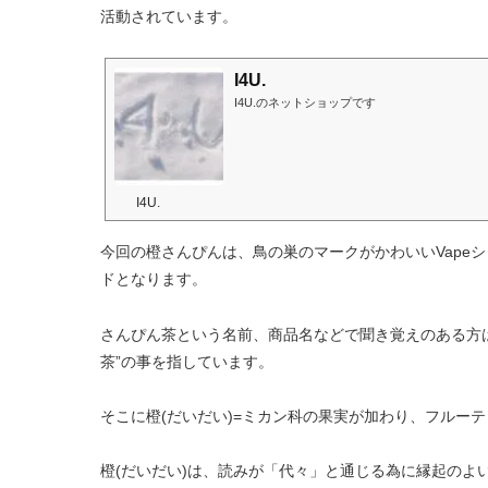
活動されています。
I4U.
I4U.のネットショップです
I4U.
今回の橙さんぴんは、鳥の巣のマークがかわいいVape
ドとなります。
さんぴん茶という名前、商品名などで聞き覚えのある方
茶”の事を指しています。
そこに橙(だいだい)=ミカン科の果実が加わり、フルー
橙(だいだい)は、読みが「代々」と通じる為に縁起のよ