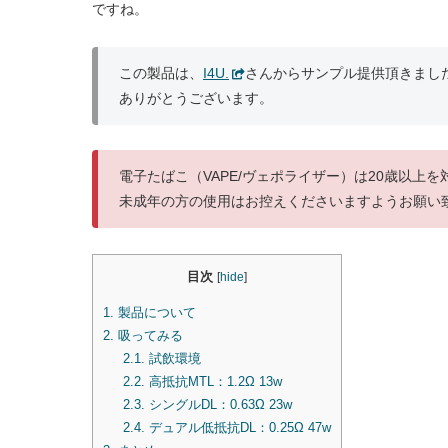
ですね。
この製品は、
I4U.
さんからサンプル提供頂きまし
ありがとうございます。
電子たばこ（VAPE/ヴェポライザー）は20歳以上
未成年の方の使用はお控えくださいますようお願い
目次
[
hide
]
1.
製品について
2.
吸ってみる
2.1.
試飲環境
2.2.
高抵抗MTL：1.2Ω 13w
2.3.
シングルDL：0.63Ω 23w
2.4.
デュアル低抵抗DL：0.25Ω 47w