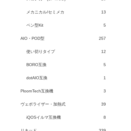
メカニカル/セミメカ
13
ペン型Kit
5
AIO・POD型
257
使い切りタイプ
12
BORO互換
5
dotAIO互換
1
PloomTech互換機
3
ヴェポライザー・加熱式
39
iQOSイルマ互換機
8
リキッド
339