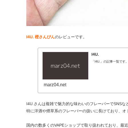
I4U. 橙さんぴん
のレビューです。
I4U.
「I4U.」の記事一覧です
marz04.net
I4U.さんは複雑で魅力的な味わいのフレーバーでSN
特に洋酒や煙草系のフレーバーの扱いに長けており、オ
国内の数多くのVAPEショップで取り扱われており、最