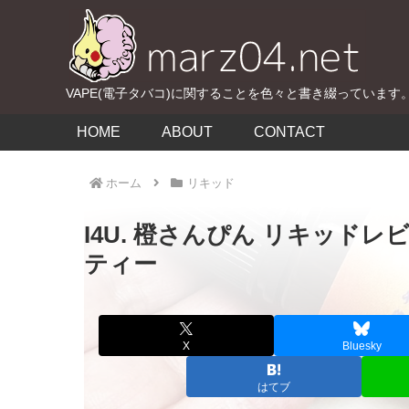
VAPE(電子タバコ)に関することを色々と書き綴っています
HOME
ABOUT
CONTACT
ホーム
リキッド
I4U. 橙さんぴん リキッド
ティー
X
Bluesky
はてブ