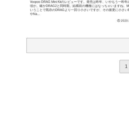
Voopoo DRAG Mini Kitのレビューです。発売は昨年、いやもう一昨
頃か。確かDRAG2と同時期。結構前の機種にはなっちゃいますね。Mi
いうことで既存のDRAGより一回り小さいですが、その後更に小さいB
やNa...
2020.
1