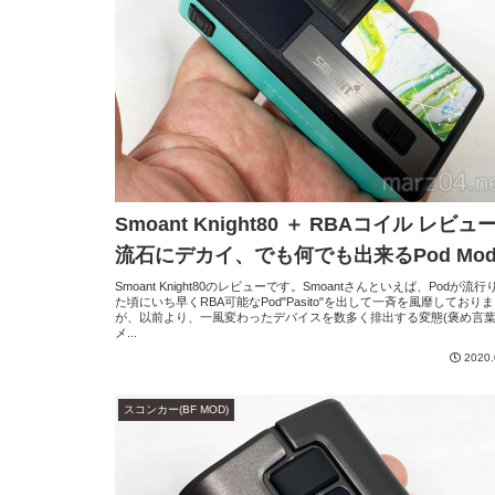
Smoant Knight80 ＋ RBAコイル レビュ
流石にデカイ、でも何でも出来るPod Mo
Smoant Knight80のレビューです。Smoantさんといえば、Podが流
た頃にいち早くRBA可能なPod"Pasito"を出して一斉を風靡しており
が、以前より、一風変わったデバイスを数多く排出する変態(褒め言葉
メ...
2020.
スコンカー(BF MOD)