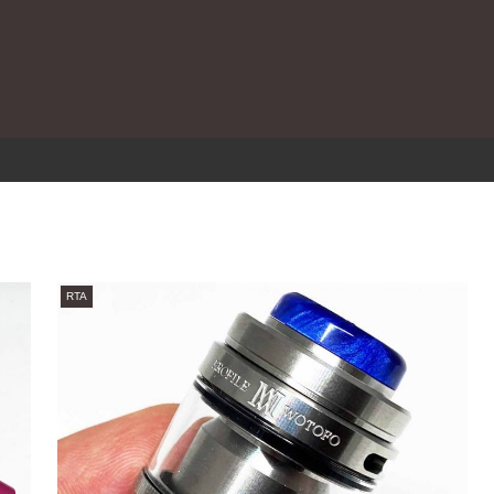
。
RTA