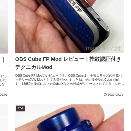
OBS Cube FP Mod レビュー｜指紋認証付き
ー｜
テクニカルMod
d
OBS Cube FP Modのレビューです。OBS Cubeは、手頃なサイズの内蔵バ
行りだし
ッテリー式VW Modとして人気がありましたね。その後小型のCube mini
ました
や、18650交換式になったCube Xなどの続編がリリースされており、なか...
)な
06.01
2020.05.26
RDA