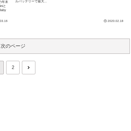
ルバッテリーで最大...
年の年末
niと
aby
03.16
2020.02.18
次のページ
次
2
へ