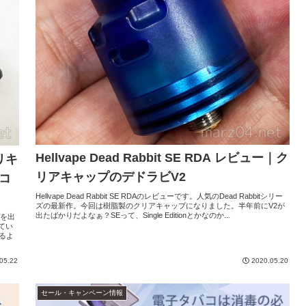
Hellvape Dead Rabbit SE RDA レビュー｜ク
｜リキ
リアキャップのデドラビV2
コ
Hellvape Dead Rabbit SE RDAのレビューです。人気のDead Rabbitシリー
ズの最新作。今回は樹脂製のクリアキャップになりました。半年前にV2が
出たばかりだよなぁ？SEって、Single Editionとかなのか...
dを出
てい
るよ
05.22
2020.05.20
セール・キャンペーン情報