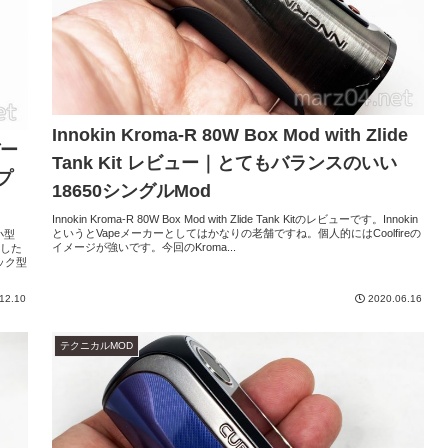
Innokin Kroma-R 80W Box Mod with Zlide
バー
Tank Kit レビュー｜とてもバランスのいい
プ
18650シングルMod
Innokin Kroma-R 80W Box Mod with Zlide Tank Kitのレビューです。Innokin
というとVapeメーカーとしてはかなりの老舗ですね。個人的にはCoolfireの
小型
イメージが強いです。今回のKroma...
過した
ック型
12.10
2020.06.16
テクニカルMOD