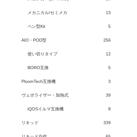
メカニカル/セミメカ
13
ペン型Kit
5
AIO・POD型
256
使い切りタイプ
12
BORO互換
5
PloomTech互換機
3
ヴェポライザー・加熱式
39
iQOSイルマ互換機
8
リキッド
339
リキッド自作
65