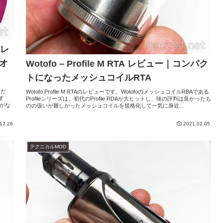
ャレ
オ
Wotofo – Profile M RTA レビュー｜コンパク
トになったメッシュコイルRTA
んだ
Wotofo Profile M RTAのレビューです。WotofoのメッシュコイルRBAである
す
Profileシリーズは、初代のProfile RDAが大ヒットし、味の評判は良かったも
載がな
のの扱いが難しかったメッシュコイルを規格化して一気に身近...
12.26
2021.02.05
テクニカルMOD