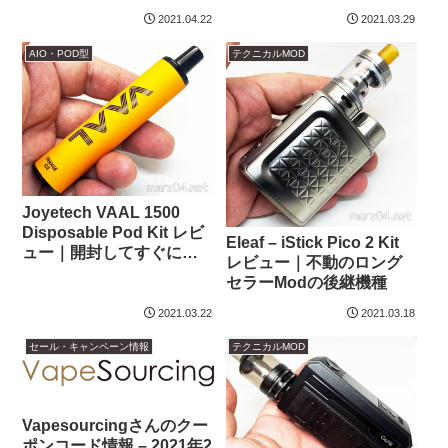
2021.04.22
2021.03.29
AIO・POD型
テクニカルMOD
Joyetech VAAL 1500
Disposable Pod Kit レビ
Eleaf – iStick Pico 2 Kit
ュー｜開封してすぐに使
レビュー｜不動のロング
える大容量な完全使い捨
セラーModの後継機種
てVAPE
2021.03.22
2021.03.18
セール・キャンペーン情報
テクニカルMOD
Vapesourcingさんのクー
ポンコード情報 – 2021年2